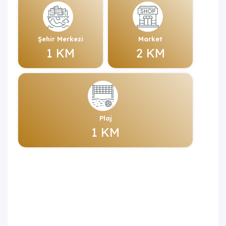
Şehir Merkezi
Market
1 KM
2 KM
Plaj
1 KM