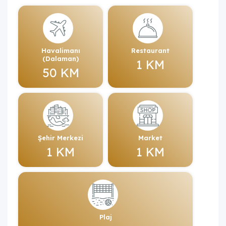
Havalimanı
Restaurant
(Dalaman)
1 KM
50 KM
Şehir Merkezi
Market
1 KM
1 KM
Plaj