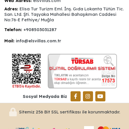
Web Adress:
elsvillas.com
Adres:
Elisa Tur Turizm Eml. İnş. Gıda Lokanta Tütün Tic.
San. Ltd. Şti. Taşyaka Mahallesi Bahaşıkman Caddesi
No:76-E Fethiye/ Muğla
Telefon:
+908503031287
Mail:
info@elsvillas.com.tr
Sosyal Medyada Biz
Sitemiz 256 Bit SSL sertifikası ile korunmaktadır.