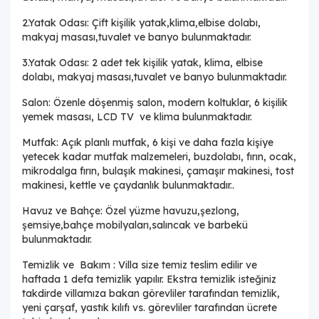
2.Yatak Odası: Çift kişilik yatak,klima,elbise dolabı,
makyaj masası,tuvalet ve banyo bulunmaktadır.
3.Yatak Odası: 2 adet tek kişilik yatak, klima, elbise
dolabı, makyaj masası,tuvalet ve banyo bulunmaktadır.
Salon: Özenle döşenmiş salon, modern koltuklar, 6 kişilik
yemek masası, LCD TV ve klima bulunmaktadır.
Mutfak: Açık planlı mutfak, 6 kişi ve daha fazla kişiye
yetecek kadar mutfak malzemeleri, buzdolabı, fırın, ocak,
mikrodalga fırın, bulaşık makinesi, çamaşır makinesi, tost
makinesi, kettle ve çaydanlık bulunmaktadır..
Havuz ve Bahçe: Özel yüzme havuzu,şezlong,
şemsiye,bahçe mobilyaları,salıncak ve barbekü
bulunmaktadır.
Temizlik ve Bakım : Villa size temiz teslim edilir ve
haftada 1 defa temizlik yapılır. Ekstra temizlik isteğiniz
takdirde villamıza bakan görevliler tarafından temizlik,
yeni çarşaf, yastık kılıfı vs. görevliler tarafından ücrete