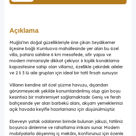
Açıklama
Muğla’nın doğal güzellikleriyle öne çıkan Seydikemer
ilçesine bağlı Kumluova mahallesinde yer alan bu özel
villa, patara sahiline 6 km mesafede, sıfır yapısı ve
modern mimarisiyle dikkat çekiyor. 6 kişilik konaklama
kapasitesine sahip olan villamız, özellikle çekirdek aileler
ve 2 li 3 lü aile grupları için ideal bir tatil fırsatı sunuyor.
Villanın kendine ait özel yüzme havuzu, dışarıdan
görünmeyecek şekilde konumlandırılmış olup gün boyu
kesintisiz bir mahremiyet sağlamaktadır. Geniş ve ferah
bahçesinde yer alan barbekü alanı, akşam yemeklerinizi
açık havada keyifle hazırlamanız için düşünülmüştür.
Ebeveyn yatak odalarının birinde bulunan jakuzi, tatiliniz
boyunca dinlenme ve rahatlama imkanı sunar. Modern
mobilyalarla döşenmiş iç mekânı, konforunuz için özenle