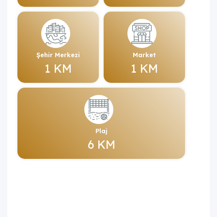
Şehir Merkezi
Market
1 KM
1 KM
Plaj
6 KM