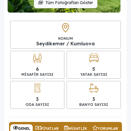
Tüm Fotoğrafları Göster
KONUM
Seydikemer / Kumluova
6
5
MISAFIR SAYISI
YATAK SAYISI
3
3
ODA SAYISI
BANYO SAYISI
GENEL
FIYATLAR
MÜSATLIK
YORUMLAR