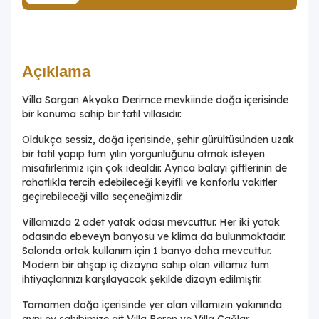
Açıklama
Villa Sargan Akyaka Derimce mevkiinde doğa içerisinde
bir konuma sahip bir tatil villasıdır.
Oldukça sessiz, doğa içerisinde, şehir gürültüsünden uzak
bir tatil yapıp tüm yılın yorgunluğunu atmak isteyen
misafirlerimiz için çok idealdir. Ayrıca balayı çiftlerinin de
rahatlıkla tercih edebileceği keyifli ve konforlu vakitler
geçirebileceği villa seçeneğimizdir.
Villamızda 2 adet yatak odası mevcuttur. Her iki yatak
odasında ebeveyn banyosu ve klima da bulunmaktadır.
Salonda ortak kullanım için 1 banyo daha mevcuttur.
Modern bir ahşap iç dizayna sahip olan villamız tüm
ihtiyaçlarınızı karşılayacak şekilde dizayn edilmiştir.
Tamamen doğa içerisinde yer alan villamızın yakınında
aynı ev sahibimize ait Villa Beren ve Villa Çağlar