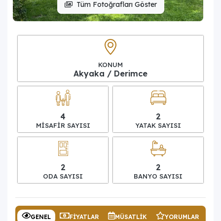
Tüm Fotoğrafları Göster
KONUM
Akyaka / Derimce
4
2
MISAFIR SAYISI
YATAK SAYISI
2
2
ODA SAYISI
BANYO SAYISI
GENEL
FIYATLAR
MÜSATLIK
YORUMLAR