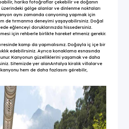
abilir, harika fotoğraflar çekebilir ve doğanın
u üzerindeki gölge alanlar ve dinlenme noktaları
ir. Kanyon aynı zamanda canyoning yapmak için
em de tırmanma deneyimi yaşayabilirsiniz. Doğal
yede eğlenceyi doruklarınızda hissedersiniz.
esi için rehberle birlikte hareket etmeniz gerekir.
esinde kamp da yapmalısınız. Doğayla iç içe bir
klık edebilirsiniz. Ayrıca konaklama esnasında
unur. Kanyonun güzelliklerini yaşamak ve daha
rsiniz. Sitemizde yer alan
Antalya kiralık villalar
ve
anyonu hem de daha fazlasını görebilir,