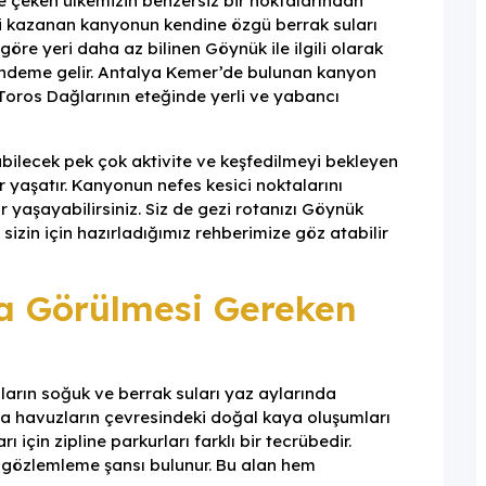
ne çeken ülkemizin benzersiz bir noktalarından
eni kazanan kanyonun kendine özgü berrak suları
göre yeri daha az bilinen Göynük ile ilgili olarak
ndeme gelir. Antalya Kemer’de bulunan kanyon
Toros Dağlarının eteğinde yerli ve yabancı
lecek pek çok aktivite ve keşfedilmeyi bekleyen
 yaşatır. Kanyonun nefes kesici noktalarını
 yaşayabilirsiniz. Siz de gezi rotanızı Göynük
zin için hazırladığımız rehberimize göz atabilir
 Görülmesi Gereken
rın soğuk ve berrak suları yaz aylarında
nda havuzların çevresindeki doğal kaya oluşumları
rı için zipline parkurları farklı bir tecrübedir.
 gözlemleme şansı bulunur. Bu alan hem