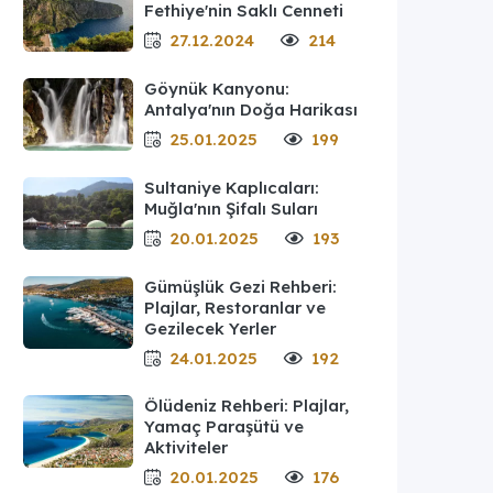
Fethiye'nin Saklı Cenneti
27.12.2024
214
Göynük Kanyonu:
Antalya'nın Doğa Harikası
25.01.2025
199
Sultaniye Kaplıcaları:
Muğla'nın Şifalı Suları
20.01.2025
193
Gümüşlük Gezi Rehberi:
Plajlar, Restoranlar ve
Gezilecek Yerler
24.01.2025
192
Ölüdeniz Rehberi: Plajlar,
Yamaç Paraşütü ve
Aktiviteler
20.01.2025
176