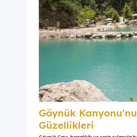
Göynük Kanyonu'nu
Güzellikleri
Göynük Çayı, berraklığı ve serin sularıyla b