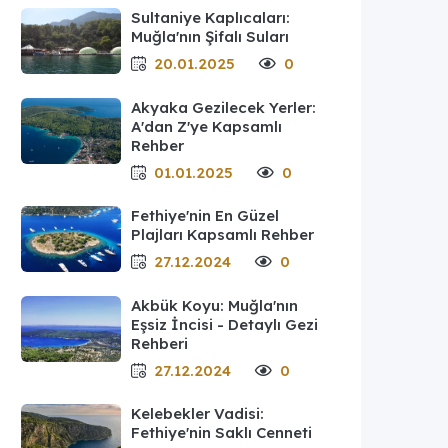
Sultaniye Kaplıcaları:
Muğla'nın Şifalı Suları
20.01.2025
0
Akyaka Gezilecek Yerler:
A'dan Z'ye Kapsamlı
Rehber
01.01.2025
0
Fethiye'nin En Güzel
Plajları Kapsamlı Rehber
27.12.2024
0
Akbük Koyu: Muğla'nın
Eşsiz İncisi - Detaylı Gezi
Rehberi
27.12.2024
0
Kelebekler Vadisi:
Fethiye'nin Saklı Cenneti