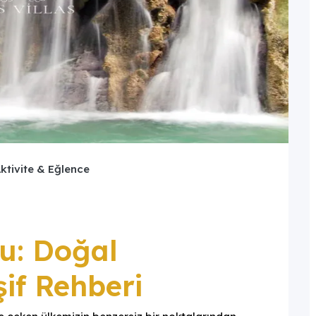
ktivite & Eğlence
u: Doğal
şif Rehberi