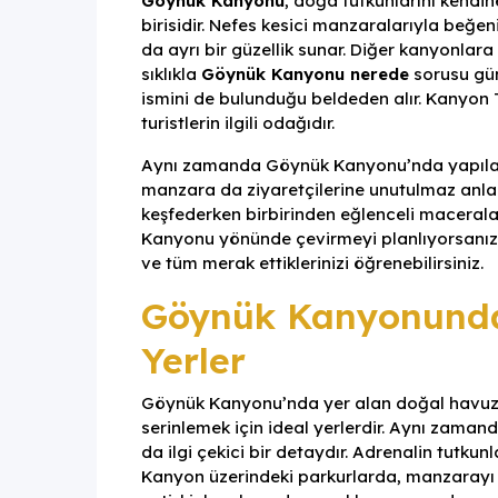
Göynük Kanyonu
, doğa tutkunlarını kendi
birisidir. Nefes kesici manzaralarıyla beğ
da ayrı bir güzellik sunar. Diğer kanyonlara 
sıklıkla
Göynük Kanyonu nerede
sorusu gü
ismini de bulunduğu beldeden alır. Kanyon 
turistlerin ilgili odağıdır.
Aynı zamanda Göynük Kanyonu’nda yapılabi
manzara da ziyaretçilerine unutulmaz anlar
keşfederken birbirinden eğlenceli maceralar
Kanyonu yönünde çevirmeyi planlıyorsanız si
ve tüm merak ettiklerinizi öğrenebilirsiniz.
Göynük Kanyonunda
Yerler
Göynük Kanyonu’nda yer alan doğal havuzla
serinlemek için ideal yerlerdir. Aynı zama
da ilgi çekici bir detaydır. Adrenalin tutkunla
Kanyon üzerindeki parkurlarda, manzarayı