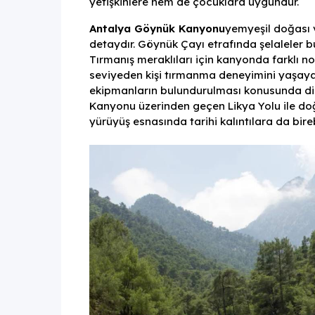
yetişkinlere hem de çocuklara uygundur.
Antalya Göynük Kanyonu
yemyeşil doğası v
detaydır. Göynük Çayı etrafında şelaleler bulu
Tırmanış meraklıları için kanyonda farklı n
seviyeden kişi tırmanma deneyimini yaşayab
ekipmanların bulundurulması konusunda dik
Kanyonu üzerinden geçen Likya Yolu ile doğan
yürüyüş esnasında tarihi kalıntılara da bireb