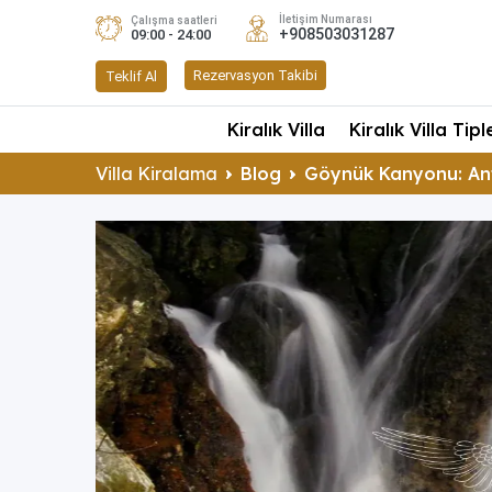
İletişim Numarası
Çalışma saatleri
+908503031287
09:00 - 24:00
Rezervasyon Takibi
Teklif Al
Kiralık Villa
Kiralık Villa Tipl
Villa Kiralama
Blog
Göynük Kanyonu: Ant