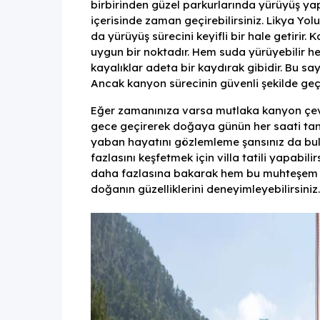
birbirinden güzel parkurlarında yürüyüş yap
içerisinde zaman geçirebilirsiniz. Likya Yol
da yürüyüş sürecini keyifli bir hale getir
uygun bir noktadır. Hem suda yürüyebilir h
kayalıklar adeta bir kaydırak gibidir. Bu sa
Ancak kanyon sürecinin güvenli şekilde geçm
Eğer zamanınıza varsa mutlaka kanyon çevr
gece geçirerek doğaya günün her saati tanı
yaban hayatını gözlemleme şansınız da bul
fazlasını keşfetmek için villa tatili yapabili
daha fazlasına bakarak hem bu muhteşem k
doğanın güzelliklerini deneyimleyebilirsiniz.