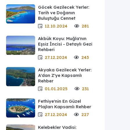
Göcek Gezilecek Yerler:
Tarih ve Doğanın
Buluştuğu Cennet
12.10.2024
281
Akbük Koyu: Muğla'nın
Eşsiz İncisi - Detaylı Gezi
Rehberi
27.12.2024
243
Akyaka Gezilecek Yerler:
A'dan Z'ye Kapsamlı
Rehber
01.01.2025
231
Fethiye'nin En Güzel
Plajları Kapsamlı Rehber
27.12.2024
227
Kelebekler Vadisi: