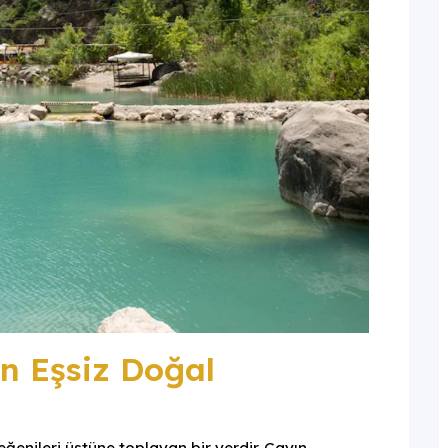
n Eşsiz Doğal
eğenileri üstüne toplayan bir yerdir. Çayın