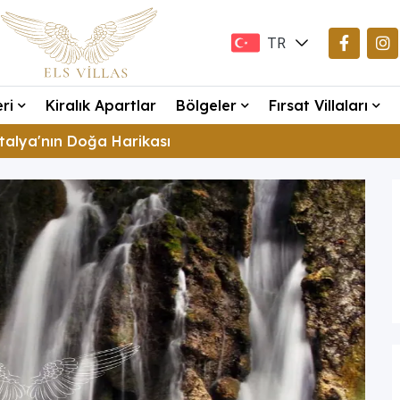
TR
EN
eri
Kiralık Apartlar
Bölgeler
Fırsat Villaları
DE
alya'nın Doğa Harikası