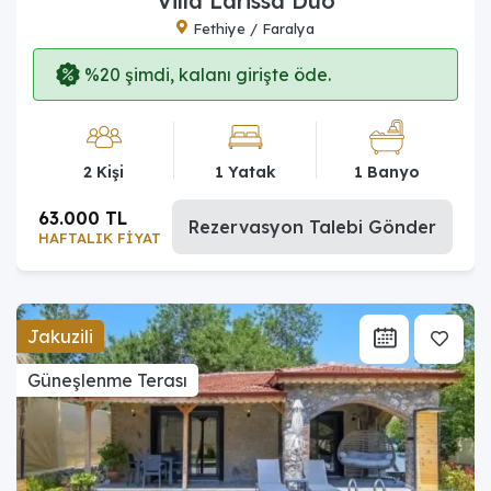
Villa Larissa Duo
Fethiye / Faralya
%20 şimdi, kalanı girişte öde.
2 Kişi
1 Yatak
1 Banyo
63.000 TL
Rezervasyon Talebi Gönder
HAFTALIK FİYAT
Jakuzili
Güneşlenme Terası