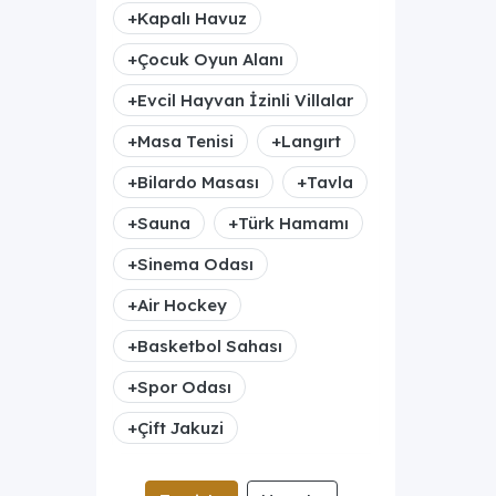
+
Kapalı Havuz
+
Çocuk Oyun Alanı
+
Evcil Hayvan İzinli Villalar
+
Masa Tenisi
+
Langırt
+
Bilardo Masası
+
Tavla
+
Sauna
+
Türk Hamamı
+
Sinema Odası
+
Air Hockey
+
Basketbol Sahası
+
Spor Odası
+
Çift Jakuzi