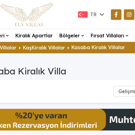
TR
EN
eri
Kiralık Apartlar
Bölgeler
Fırsat Villaları
DE
Kasaba Kiralık Villalar
Villalar
KaşKiralık Villalar
ba Kiralık Villa