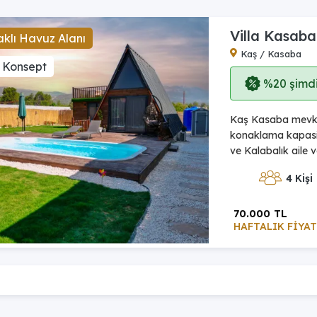
Villa Kasaba
klı Havuz Alanı
Kaş / Kasaba
 Konsept
%20 şimdi,
Kaş Kasaba mevkiin
konaklama kapasite
ve Kalabalık aile 
4 Kişi
70.000 TL
HAFTALIK FİYAT