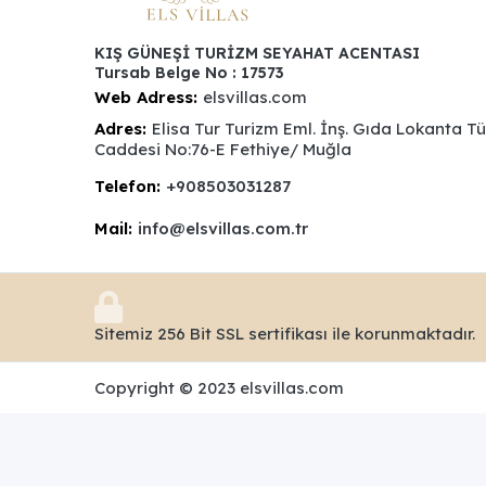
KIŞ GÜNEŞİ TURİZM SEYAHAT ACENTASI
Tursab Belge No : 17573
Web Adress:
elsvillas.com
Adres:
Elisa Tur Turizm Eml. İnş. Gıda Lokanta T
Caddesi No:76-E Fethiye/ Muğla
Telefon:
+908503031287
Mail:
info@elsvillas.com.tr
Sitemiz 256 Bit SSL sertifikası ile korunmaktadır.
Copyright © 2023 elsvillas.com