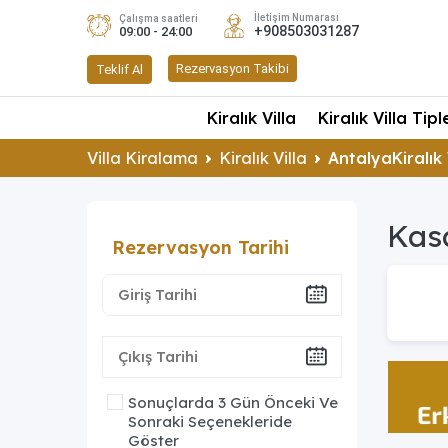
İletişim Numarası
Çalışma saatleri
+908503031287
09:00 - 24:00
Rezervasyon Takibi
Teklif Al
Kiralık Villa
Kiralık Villa Tipl
Villa Kiralama
Kiralık Villa
AntalyaKiralık 
Kasa
Rezervasyon Tarihi
Sonuçlarda 3 Gün Önceki Ve
Sonraki Seçenekleride
Göster