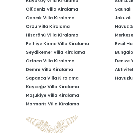
Kayaköy Villa Kiralama
Sonsuzlu
Ölüdeniz Villa Kiralama
Saunalı 
Ovacık Villa Kiralama
Jakuzili 
Ordu Villa Kiralama
Havuz Is
Hisarönü Villa Kiralama
Merkeze
Fethiye Kirme Villa Kiralama
Evcil Ha
Seydikemer Villa Kiralama
Bungalov
Ortaca Villa Kiralama
Denize Y
Demre Villa Kiralama
Aktivite
Sapanca Villa Kiralama
Havuzlu
Köyceğiz Villa Kiralama
Maşukiye Villa Kiralama
Marmaris Villa Kiralama