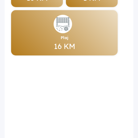
Plaj
16 KM