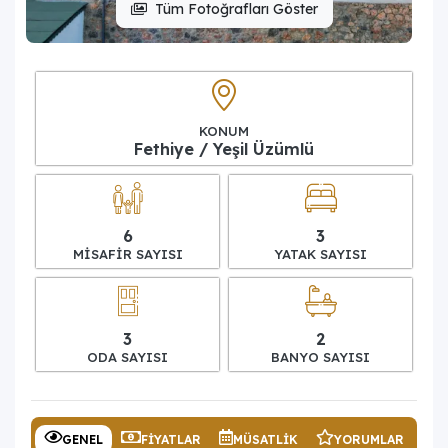
Tüm Fotoğrafları Göster
KONUM
Fethiye / Yeşil Üzümlü
6
3
MISAFIR SAYISI
YATAK SAYISI
3
2
ODA SAYISI
BANYO SAYISI
GENEL
FIYATLAR
MÜSATLIK
YORUMLAR