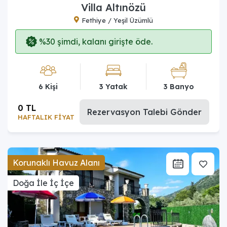
Villa Altınözü
Fethiye / Yeşil Üzümlü
%30 şimdi, kalanı girişte öde.
6 Kişi
3 Yatak
3 Banyo
0 TL
Rezervasyon Talebi Gönder
HAFTALIK FİYAT
Korunaklı Havuz Alanı
Doğa İle İç İçe