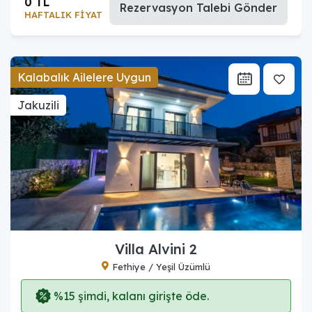
0 TL
Rezervasyon Talebi Gönder
HAFTALIK FİYAT
Kalabalık Ailelere Uygun
Jakuzili
Villa Alvini 2
Fethiye / Yeşil Üzümlü
%15 şimdi, kalanı girişte öde.