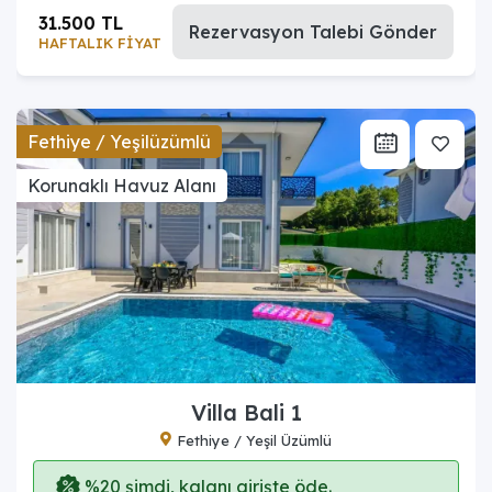
31.500 TL
Rezervasyon Talebi Gönder
HAFTALIK FİYAT
Fethiye / Yeşilüzümlü
Korunaklı Havuz Alanı
Villa Bali 1
Fethiye / Yeşil Üzümlü
%20 şimdi, kalanı girişte öde.