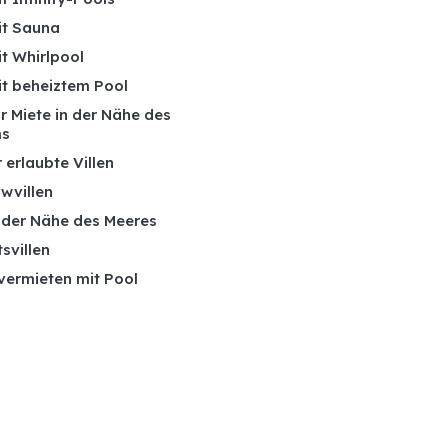
it Sauna
it Whirlpool
it beheiztem Pool
ur Miete in der Nähe des
ms
 erlaubte Villen
wvillen
n der Nähe des Meeres
tsvillen
 vermieten mit Pool