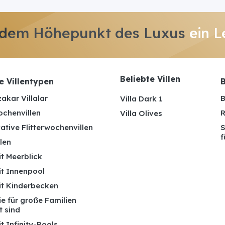
 dem Höhepunkt des Luxus
ein L
Beliebte Villen
e Villentypen
B
akar Villalar
B
Villa Dark 1
ochenvillen
R
Villa Olives
ative Flitterwochenvillen
S
f
len
it Meerblick
it Innenpool
mit Kinderbecken
die für große Familien
t sind
it Infinity-Pools