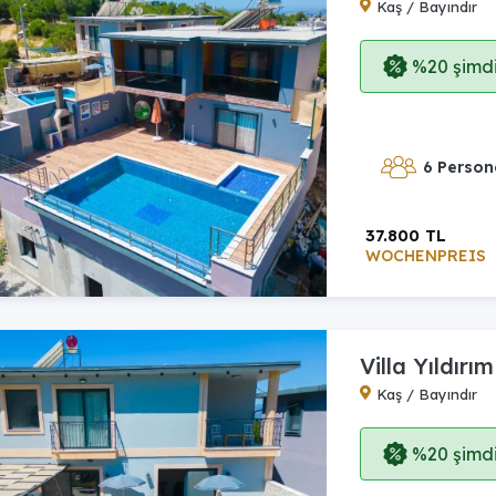
Kaş / Bayındır
%20 şimdi,
6 Person
37.800 TL
WOCHENPREIS
Villa Yıldırım
Kaş / Bayındır
%20 şimdi,