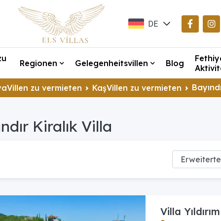
DE
EN
zu
Fethiy
TR
Regionen
Gelegenheitsvillen
Blog
Aktivi
Bayındı
aVillen zu vermieten
KaşVillen zu vermieten
ndır Kiralık Villa
Villa Yıldırım