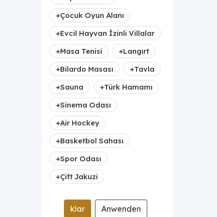
+
Çocuk Oyun Alanı
+
Evcil Hayvan İzinli Villalar
+
Masa Tenisi
+
Langırt
+
Bilardo Masası
+
Tavla
+
Sauna
+
Türk Hamamı
+
Sinema Odası
+
Air Hockey
+
Basketbol Sahası
+
Spor Odası
+
Çift Jakuzi
klar
Anwenden