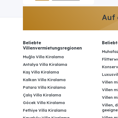
Auf
Beliebte
Beliebt
Villenvermietungsregionen
Muhafaz
Muğla Villa Kiralama
Flitterw
Antalya Villa Kiralama
Konserv
Kaş Villa Kiralama
Luxusvil
Kalkan Villa Kiralama
Villen m
Patara Villa Kiralama
Villen m
Çalış Villa Kiralama
Villen 
Göcek Villa Kiralama
Villen, 
geeigne
Fethiye Villa Kiralama
Villen m
Kayaköy Villa Kiralama