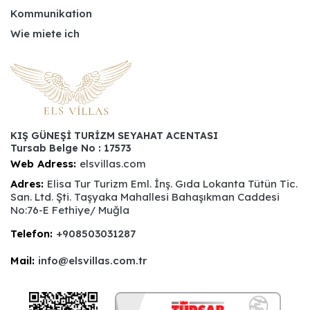
Kommunikation
Wie miete ich
KIŞ GÜNEŞİ TURİZM SEYAHAT ACENTASI
Tursab Belge No : 17573
Web Adress:
elsvillas.com
Adres:
Elisa Tur Turizm Eml. İnş. Gıda Lokanta Tütün Tic.
San. Ltd. Şti. Taşyaka Mahallesi Bahaşıkman Caddesi
No:76-E Fethiye/ Muğla
Telefon:
+908503031287
Mail:
info@elsvillas.com.tr