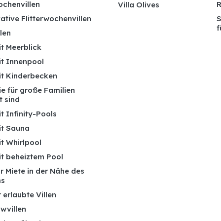
ochenvillen
R
Villa Olives
ative Flitterwochenvillen
S
f
len
it Meerblick
it Innenpool
mit Kinderbecken
die für große Familien
t sind
it Infinity-Pools
it Sauna
it Whirlpool
it beheiztem Pool
ur Miete in der Nähe des
ms
 erlaubte Villen
wvillen