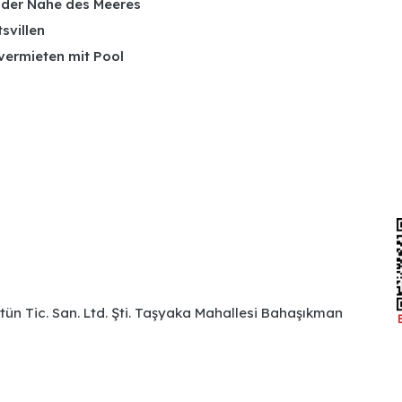
n der Nähe des Meeres
tsvillen
 vermieten mit Pool
ütün Tic. San. Ltd. Şti. Taşyaka Mahallesi Bahaşıkman