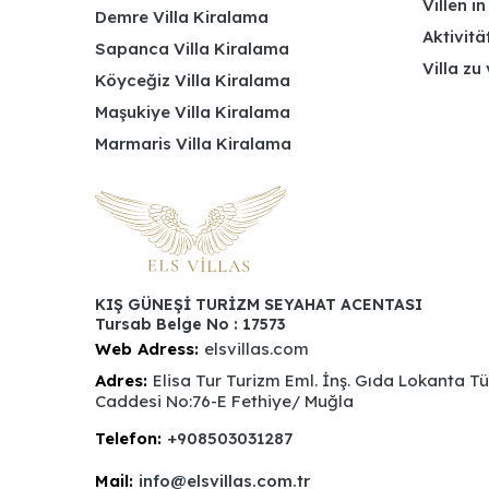
Villen i
Demre Villa Kiralama
Aktivitä
Sapanca Villa Kiralama
Villa zu
Köyceğiz Villa Kiralama
Maşukiye Villa Kiralama
Marmaris Villa Kiralama
KIŞ GÜNEŞİ TURİZM SEYAHAT ACENTASI
Tursab Belge No : 17573
Web Adress:
elsvillas.com
Adres:
Elisa Tur Turizm Eml. İnş. Gıda Lokanta T
Caddesi No:76-E Fethiye/ Muğla
Telefon:
+908503031287
Mail:
info@elsvillas.com.tr