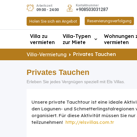
Kontaktnummer
Arbeitszeit
+908503031287
09:00 - 24:00
Reservierungsverfolgung
Holen Sie sich ein Angebot
Villa zu
Villa-Typen
Wohnungen 
vermieten
zur Miete
vermieten
Privates Tauchen
Villa-Vermietung
Privates Tauchen
Erleben Sie jedes Vergnügen speziell mit Els Villas.
Unsere private Tauchtour ist eine ideale Akti
den Lagunen- und Schmetterlingstalregionen vo
organisiert. Für diese Aktivität müssen Sie n
teilzunehmen!
http://elsvillas.com.tr