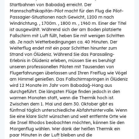
Startbahnen von Babadağ erreicht. Der
Mannschaftskapitän-Pilot macht für den Flug die Pilot-
Passagier-Situationen nach Gewicht, 1200 m nach
Windrichtung. , 1700m. , 1800 m. , 1960 m. Einer der Titel
ist ausgewählt. Während sich der am Boden platzierte
Fallschirm mit Luft füllt, heben Sie mit wenigen Schritten
ab. Je nach Wetterbedingungen ca. 40 Minuten. Der
Weiterflug endet mit ein paar Schritten hinunter zum
Strand von Ölüdeniz. Während Sie das Parasailing-
Erlebnis in Ölüdeniz erleben, müssen Sie es beruhigt
unseren professionellen Piloten mit Tausenden von
Flugerfahrungen überlassen und Ihren Freiflug wie Vögel
am Himmel genießen. Das Fallschirmspringen in Ölüdeniz
wird 12 Monate im Jahr vom Babadağ-Hang aus
durchgeführt. Die längsten Flüge finden jedoch in den
warmen Monaten statt, wenn die Thermik hoch ist.
Zwischen dem 1. Mai und dem 30. Oktober gibt es
fünfmal täglich unterschiedliche Abfahrtsintervalle. Wenn
Sie eine klare Sicht wünschen und weit entfernte Orte wie
die Insel Rhodos beobachten möchten, können Sie den
Morgenflug wählen. Wer dank der heißen Thermik ein
paar Minuten in der Luft bleiben und die