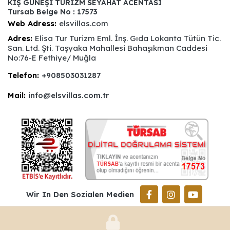
KIŞ GÜNEŞİ TURİZM SEYAHAT ACENTASI
Tursab Belge No : 17573
Web Adress:
elsvillas.com
Adres:
Elisa Tur Turizm Eml. İnş. Gıda Lokanta Tütün Tic.
San. Ltd. Şti. Taşyaka Mahallesi Bahaşıkman Caddesi
No:76-E Fethiye/ Muğla
Telefon:
+908503031287
Mail:
info@elsvillas.com.tr
Wir In Den Sozialen Medien