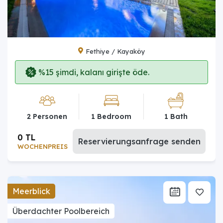
Fethiye / Kayaköy
%15 şimdi, kalanı girişte öde.
2 Personen
1 Bedroom
1 Bath
0 TL
Reservierungsanfrage senden
WOCHENPREIS
Meerblick
Überdachter Poolbereich