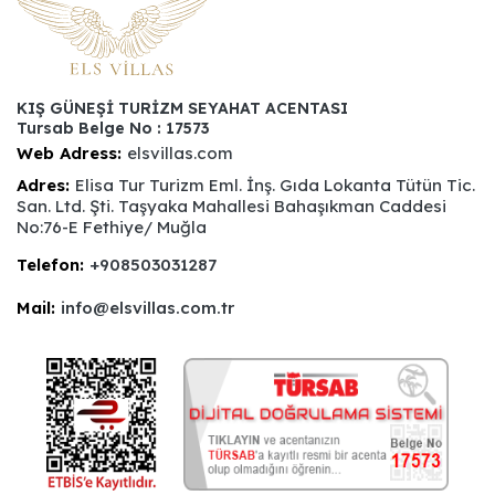
KIŞ GÜNEŞİ TURİZM SEYAHAT ACENTASI
Tursab Belge No : 17573
Web Adress:
elsvillas.com
Adres:
Elisa Tur Turizm Eml. İnş. Gıda Lokanta Tütün Tic.
San. Ltd. Şti. Taşyaka Mahallesi Bahaşıkman Caddesi
No:76-E Fethiye/ Muğla
Telefon:
+908503031287
Mail:
info@elsvillas.com.tr