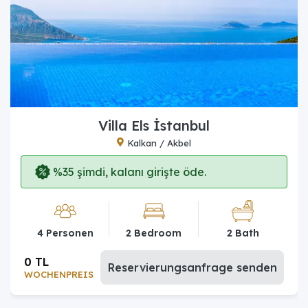
Villa Els İstanbul
Kalkan / Akbel
%35 şimdi, kalanı girişte öde.
4 Personen
2 Bedroom
2 Bath
0 TL
Reservierungsanfrage senden
WOCHENPREIS