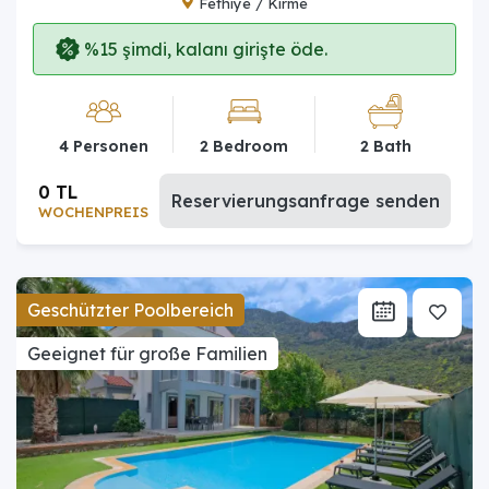
Fethiye / Kirme
%15 şimdi, kalanı girişte öde.
4 Personen
2 Bedroom
2 Bath
0 TL
Reservierungsanfrage senden
WOCHENPREIS
Geschützter Poolbereich
Geeignet für große Familien