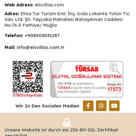
Web Adress:
elsvillas.com
Adres:
Elisa Tur Turizm Eml. İnş. Gıda Lokanta Tütün Tic.
San. Ltd. Şti. Taşyaka Mahallesi Bahaşıkman Caddesi
No:76-E Fethiye/ Muğla
Telefon:
+908503031287
Mail:
info@elsvillas.com.tr
Wir In Den Sozialen Medien
Unsere Website ist durch ein 256-Bit-SSL-Zertifikat
geschützt.