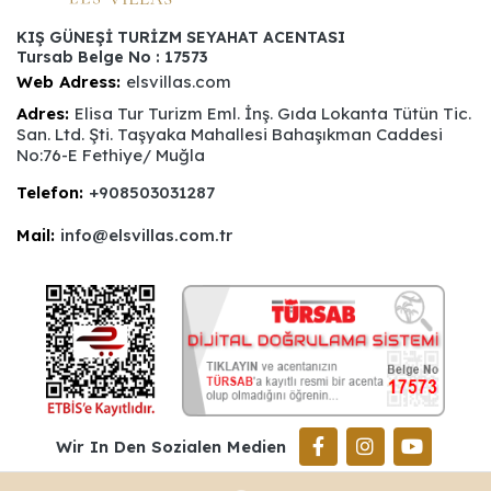
KIŞ GÜNEŞİ TURİZM SEYAHAT ACENTASI
Tursab Belge No : 17573
Web Adress:
elsvillas.com
Adres:
Elisa Tur Turizm Eml. İnş. Gıda Lokanta Tütün Tic.
San. Ltd. Şti. Taşyaka Mahallesi Bahaşıkman Caddesi
No:76-E Fethiye/ Muğla
Telefon:
+908503031287
Mail:
info@elsvillas.com.tr
Wir In Den Sozialen Medien