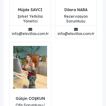
Müjde SAVCI
Dilara NARA
Şirket Yetkilisi
Rezervasyon
Yönetici
Sorumlusu
info@elsvillas.com.tr
info@elsvillas.com.tr
Gülçin COŞKUN
Ofis Sorumlusu/