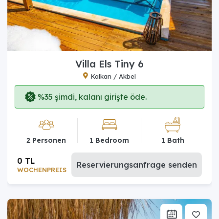
Villa Els Tiny 6
Kalkan / Akbel
%35 şimdi, kalanı girişte öde.
2 Personen
1 Bedroom
1 Bath
0 TL
Reservierungsanfrage senden
WOCHENPREIS