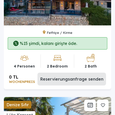
Fethiye / Kirme
%15 şimdi, kalanı girişte öde.
4 Personen
2 Bedroom
2 Bath
0 TL
Reservierungsanfrage senden
WOCHENPREIS
Denize Sıfır
Lüks Konsept