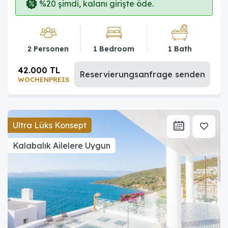
%20 şimdi, kalanı girişte öde.
2 Personen
1 Bedroom
1 Bath
42.000 TL
Reservierungsanfrage senden
WOCHENPREIS
Ultra Lüks Konsept
Kalabalık Ailelere Uygun