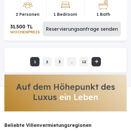
2 Personen
1 Bedroom
1 Bath
31.500 TL
Reservierungsanfrage senden
WOCHENPREIS
1
2
3
..
12
Auf dem Höhepunkt des
Luxus
ein Leben
Beliebte Villenvermietungsregionen