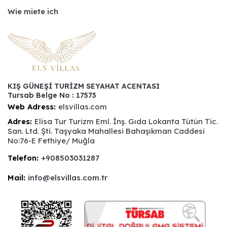
Wie miete ich
KIŞ GÜNEŞİ TURİZM SEYAHAT ACENTASI
Tursab Belge No : 17573
Web Adress:
elsvillas.com
Adres:
Elisa Tur Turizm Eml. İnş. Gıda Lokanta Tütün Tic.
San. Ltd. Şti. Taşyaka Mahallesi Bahaşıkman Caddesi
No:76-E Fethiye/ Muğla
Telefon:
+908503031287
Mail:
info@elsvillas.com.tr