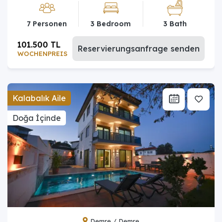
7 Personen
3 Bedroom
3 Bath
101.500 TL
Reservierungsanfrage senden
WOCHENPREIS
Kalabalık Aile
Doğa İçinde
Demre / Demre