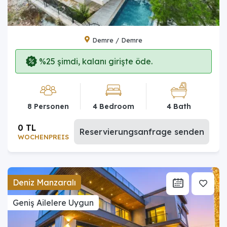
Demre / Demre
%25 şimdi, kalanı girişte öde.
8 Personen
4 Bedroom
4 Bath
0 TL
Reservierungsanfrage senden
WOCHENPREIS
Deniz Manzaralı
Geniş Ailelere Uygun