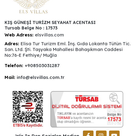
KIŞ GÜNEŞİ TURİZM SEYAHAT ACENTASI
Tursab Belge No : 17573
Web Adress:
elsvillas.com
Adres:
Elisa Tur Turizm Eml. İnş. Gıda Lokanta Tütün Tic.
San. Ltd. Şti. Taşyaka Mahallesi Bahaşıkman Caddesi
No:76-E Fethiye/ Muğla
Telefon:
+908503031287
Mail:
info@elsvillas.com.tr
Wir In Den Sozialen Medien