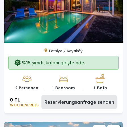
Fethiye / Kayaköy
%15 şimdi, kalanı girişte öde.
2 Personen
1 Bedroom
1 Bath
0 TL
Reservierungsanfrage senden
WOCHENPREIS