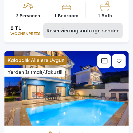
2 Personen
1 Bedroom
1 Bath
0 TL
Reservierungsanfrage senden
WOCHENPREIS
Kalabalık Ailelere Uygun
Yerden Isıtmalı/Jakuzili