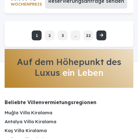
Reservierungsanfrage senden
WOCHENPREIS
1
2
3
..
22
Auf dem Höhepunkt des
Luxus
ein Leben
Beliebte Villenvermietungsregionen
Muğla Villa Kiralama
Antalya Villa Kiralama
Kaş Villa Kiralama