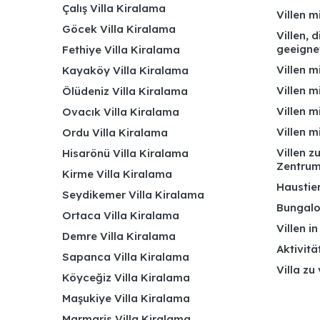
Çalış Villa Kiralama
Villen 
Göcek Villa Kiralama
Villen, 
geeigne
Fethiye Villa Kiralama
Villen m
Kayaköy Villa Kiralama
Villen m
Ölüdeniz Villa Kiralama
Villen m
Ovacık Villa Kiralama
Villen m
Ordu Villa Kiralama
Villen z
Hisarönü Villa Kiralama
Zentru
Kirme Villa Kiralama
Haustier
Seydikemer Villa Kiralama
Bungalo
Ortaca Villa Kiralama
Villen i
Demre Villa Kiralama
Aktivitä
Sapanca Villa Kiralama
Villa zu
Köyceğiz Villa Kiralama
Maşukiye Villa Kiralama
Marmaris Villa Kiralama