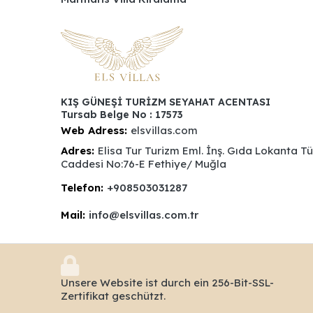
KIŞ GÜNEŞİ TURİZM SEYAHAT ACENTASI
Tursab Belge No : 17573
Web Adress:
elsvillas.com
Adres:
Elisa Tur Turizm Eml. İnş. Gıda Lokanta T
Caddesi No:76-E Fethiye/ Muğla
Telefon:
+908503031287
Mail:
info@elsvillas.com.tr
Unsere Website ist durch ein 256-Bit-SSL-
Zertifikat geschützt.