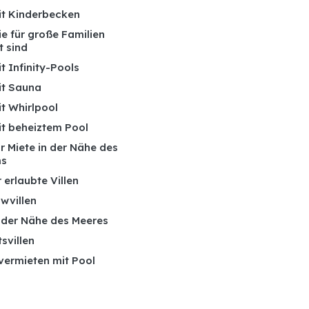
mit Kinderbecken
die für große Familien
t sind
it Infinity-Pools
it Sauna
it Whirlpool
it beheiztem Pool
ur Miete in der Nähe des
ms
 erlaubte Villen
wvillen
n der Nähe des Meeres
tsvillen
 vermieten mit Pool