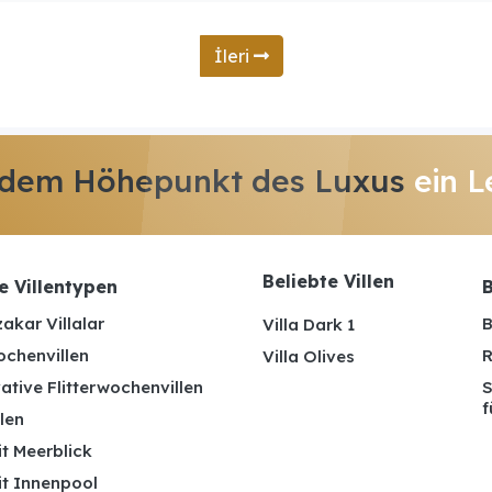
İleri
 dem Höhepunkt des Luxus
ein L
Beliebte Villen
e Villentypen
B
akar Villalar
B
Villa Dark 1
ochenvillen
R
Villa Olives
ative Flitterwochenvillen
S
f
len
it Meerblick
it Innenpool