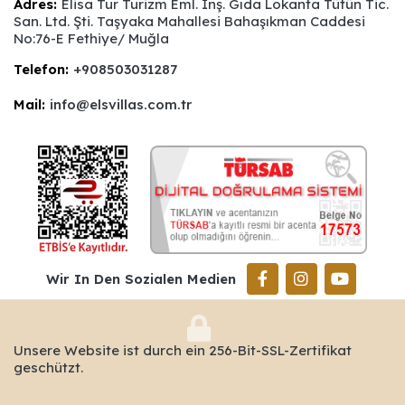
Adres:
Elisa Tur Turizm Eml. İnş. Gıda Lokanta Tütün Tic.
San. Ltd. Şti. Taşyaka Mahallesi Bahaşıkman Caddesi
No:76-E Fethiye/ Muğla
Telefon:
+908503031287
Mail:
info@elsvillas.com.tr
Wir In Den Sozialen Medien
Unsere Website ist durch ein 256-Bit-SSL-Zertifikat
geschützt.