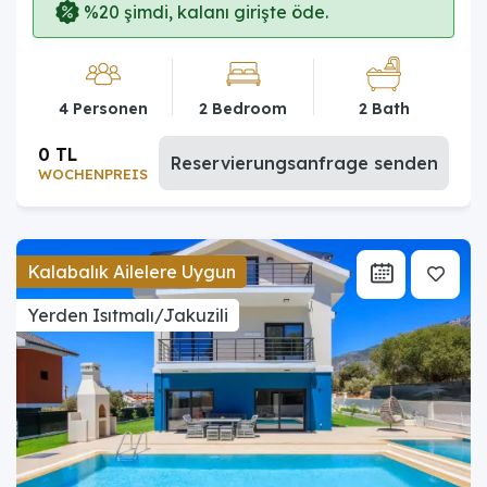
%20 şimdi, kalanı girişte öde.
4 Personen
2 Bedroom
2 Bath
0 TL
Reservierungsanfrage senden
WOCHENPREIS
Kalabalık Ailelere Uygun
Yerden Isıtmalı/Jakuzili