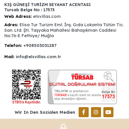
KIŞ GÜNEŞİ TURİZM SEYAHAT ACENTASI
Tursab Belge No : 17573
Web Adress:
elsvillas.com
Adres:
Elisa Tur Turizm Eml. İnş. Gıda Lokanta Tütün Tic.
San. Ltd. Şti. Taşyaka Mahallesi Bahaşıkman Caddesi
No:76-E Fethiye/ Muğla
Telefon:
+908503031287
Mail:
info@elsvillas.com.tr
Wir In Den Sozialen Medien