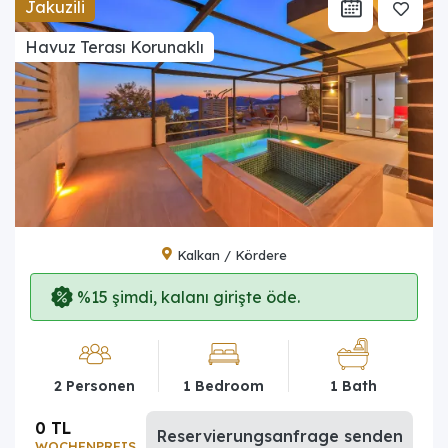
Jakuzili
Havuz Terası Korunaklı
Kalkan / Kördere
%15 şimdi, kalanı girişte öde.
2 Personen
1 Bedroom
1 Bath
0 TL
Reservierungsanfrage senden
WOCHENPREIS