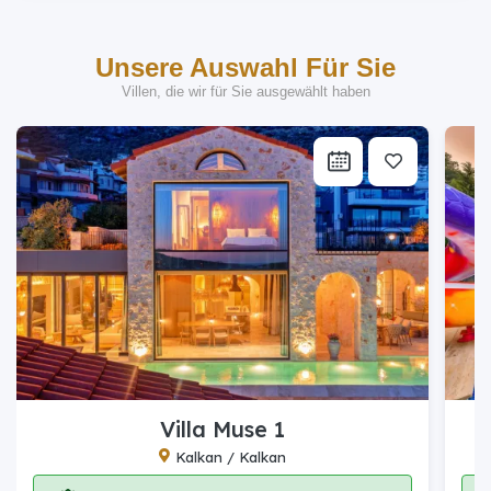
Unsere Auswahl Für Sie
In Den Ergebnissen Werden Die Optionen Von
Villen, die wir für Sie ausgewählt haben
Vor Und Nach 3 Tagen Angezeigt
Nur Vergünstigte Villen Anzeigen
Eigenschaften der Villa
Villen In Der Natur
Muhafazakar Villalar
Flitterwochenvillen
Konservative Flitterwochenvillen
Wirtschaftsvillen
Luxusvillen
Villen Mit Meerblick
Villa Muse 1
Villen Mit Innenpool
Kalkan / Kalkan
Villen Mit Kinderbecken