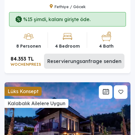
Fethiye / Göcek
%15 şimdi, kalanı girişte öde.
8 Personen
4 Bedroom
4 Bath
84.353 TL
Reservierungsanfrage senden
WOCHENPREIS
Lüks Konsept
Kalabalık Ailelere Uygun