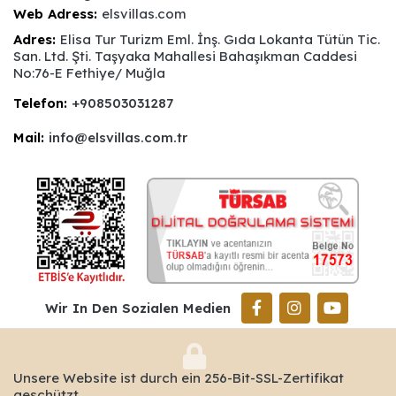
Web Adress:
elsvillas.com
Adres:
Elisa Tur Turizm Eml. İnş. Gıda Lokanta Tütün Tic.
San. Ltd. Şti. Taşyaka Mahallesi Bahaşıkman Caddesi
No:76-E Fethiye/ Muğla
Telefon:
+908503031287
Mail:
info@elsvillas.com.tr
Wir In Den Sozialen Medien
Unsere Website ist durch ein 256-Bit-SSL-Zertifikat
geschützt.