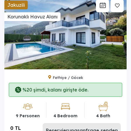
Jakuzili
Korunaklı Havuz Alanı
Fethiye / Göcek
%20 şimdi, kalanı girişte öde.
9 Personen
4 Bedroom
4 Bath
0 TL
Reservierungsanfrage senden