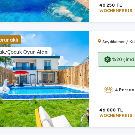
40.250 TL
WOCHENPREIS
orunaklı
Seydikemer / K
ak/Çocuk Oyun Alanı
%20 şimdi,
4 Person
46.000 TL
WOCHENPREIS