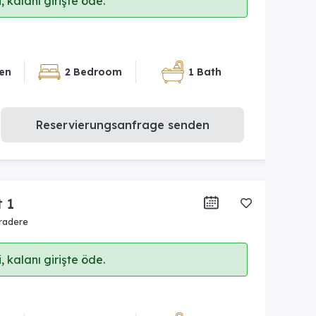
 kalanı girişte öde.
en
2 Bedroom
1 Bath
Reservierungsanfrage senden
t 1
radere
 kalanı girişte öde.