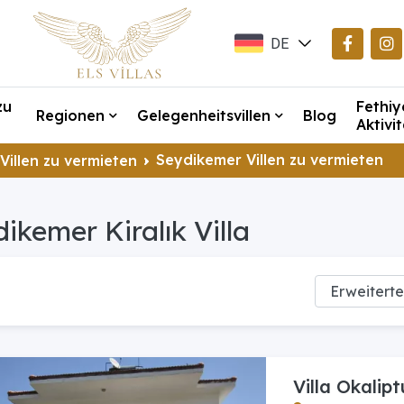
DE
EN
zu
Fethiy
TR
Regionen
Gelegenheitsvillen
Blog
Aktivi
Seydikemer Villen zu vermieten
Villen zu vermieten
ikemer Kiralık Villa
Villa Okalipt