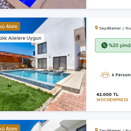
ü Alanı
Seydikemer / K
lık Ailelere Uygun
%20 şimdi,
6 Person
42.000 TL
WOCHENPREIS
ü Alanı
Seydikemer / K