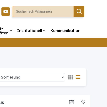
e-
Institutionell
Kommunikation
täten
us