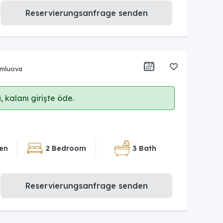
Reservierungsanfrage senden
umluova
 kalanı girişte öde.
en
2 Bedroom
3 Bath
Reservierungsanfrage senden