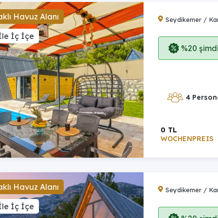
klı Havuz Alanı
Seydikemer / Ka
le İç İçe
%20 şimdi,
4 Person
0 TL
WOCHENPREIS
klı Havuz Alanı
Seydikemer / Ka
le İç İçe