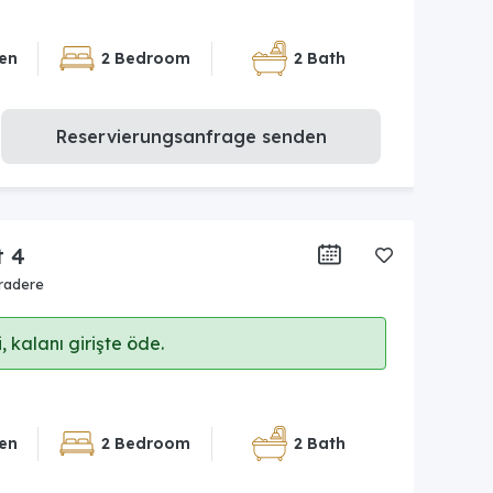
en
2 Bedroom
2 Bath
Reservierungsanfrage senden
t 4
radere
 kalanı girişte öde.
en
2 Bedroom
2 Bath