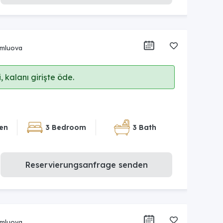
umluova
 kalanı girişte öde.
en
3 Bedroom
3 Bath
Reservierungsanfrage senden
umluova