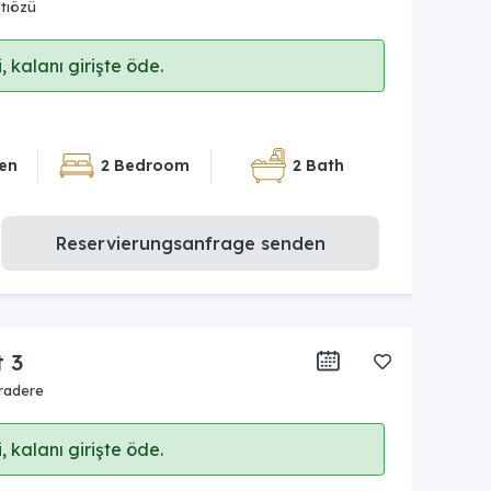
tıözü
 kalanı girişte öde.
en
2 Bedroom
2 Bath
Reservierungsanfrage senden
t 3
radere
 kalanı girişte öde.