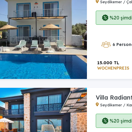
Seydikemer / Çal
%20 şimdi,
6 Person
15.000 TL
WOCHENPREIS
Villa Radian
Seydikemer / Ka
%20 şimdi,