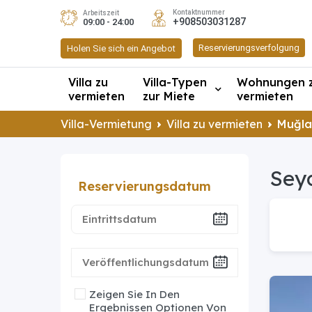
Kontaktnummer
Arbeitszeit
+908503031287
09:00 - 24:00
Reservierungsverfolgung
Holen Sie sich ein Angebot
Villa zu
Villa-Typen
Wohnungen 
vermieten
zur Miete
vermieten
Villa-Vermietung
Villa zu vermieten
Muğla
Seyd
Reservierungsdatum
Zeigen Sie In Den
Ergebnissen Optionen Von