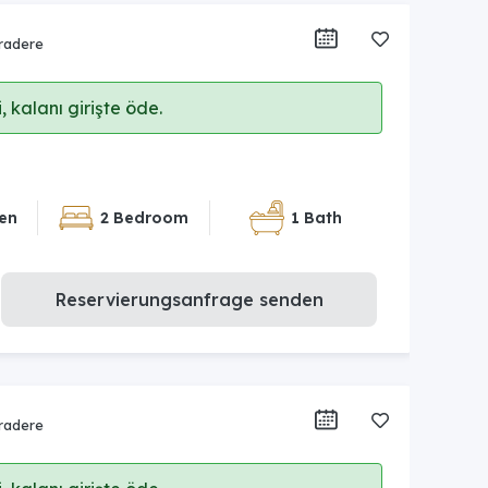
radere
 kalanı girişte öde.
en
2 Bedroom
1 Bath
Reservierungsanfrage senden
radere