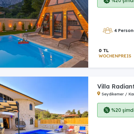
%20 şimdi,
4 Person
0 TL
WOCHENPREIS
Villa Radian
Seydikemer / Ka
%20 şimdi,