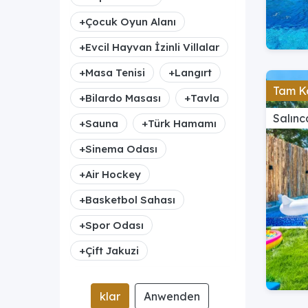
+
Çocuk Oyun Alanı
+
Evcil Hayvan İzinli Villalar
+
Masa Tenisi
+
Langırt
Tam K
+
Bilardo Masası
+
Tavla
Salınc
+
Sauna
+
Türk Hamamı
+
Sinema Odası
+
Air Hockey
+
Basketbol Sahası
+
Spor Odası
+
Çift Jakuzi
klar
Anwenden