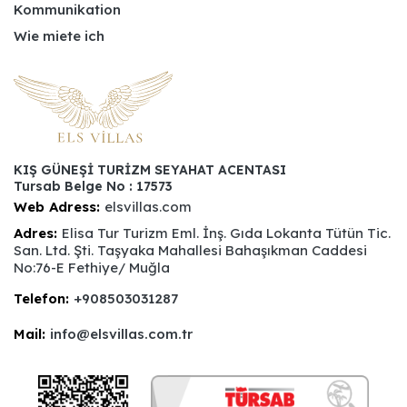
Kommunikation
Wie miete ich
KIŞ GÜNEŞİ TURİZM SEYAHAT ACENTASI
Tursab Belge No : 17573
Web Adress:
elsvillas.com
Adres:
Elisa Tur Turizm Eml. İnş. Gıda Lokanta Tütün Tic.
San. Ltd. Şti. Taşyaka Mahallesi Bahaşıkman Caddesi
No:76-E Fethiye/ Muğla
Telefon:
+908503031287
Mail:
info@elsvillas.com.tr