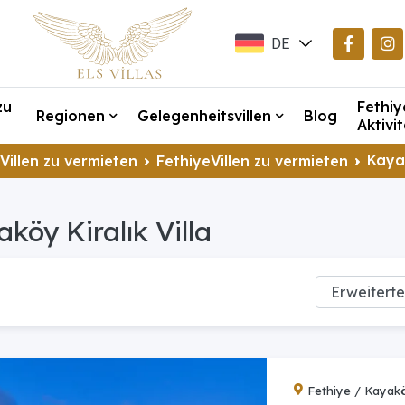
DE
EN
zu
Fethiy
TR
Regionen
Gelegenheitsvillen
Blog
Aktivi
Kaya
Villen zu vermieten
FethiyeVillen zu vermieten
köy Kiralık Villa
Fethiye / Kayak