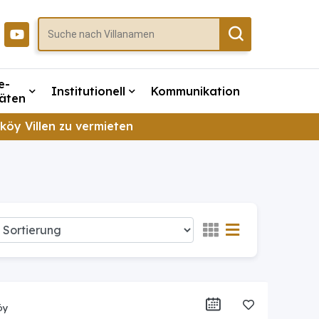
e-
Institutionell
Kommunikation
täten
köy Villen zu vermieten
öy