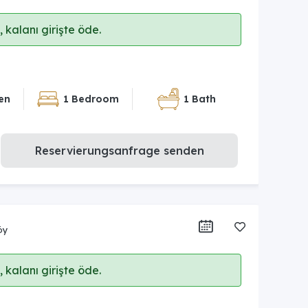
 kalanı girişte öde.
en
1 Bedroom
1 Bath
Reservierungsanfrage senden
öy
 kalanı girişte öde.