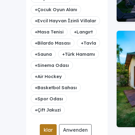
+
Çocuk Oyun Alanı
+
Evcil Hayvan İzinli Villalar
+
Masa Tenisi
+
Langırt
+
Bilardo Masası
+
Tavla
+
Sauna
+
Türk Hamamı
+
Sinema Odası
+
Air Hockey
+
Basketbol Sahası
+
Spor Odası
+
Çift Jakuzi
klar
Anwenden