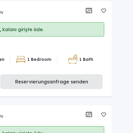
öy
 kalanı girişte öde.
en
1 Bedroom
1 Bath
Reservierungsanfrage senden
öy