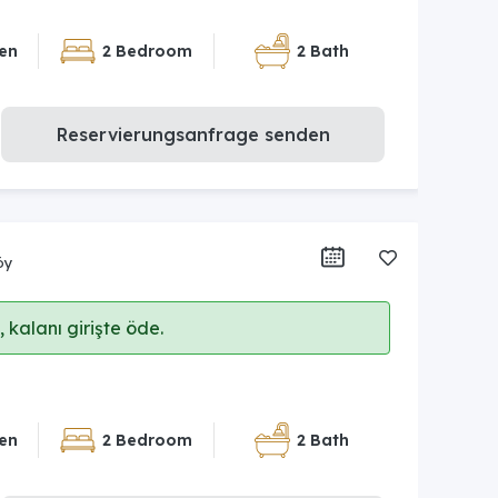
en
2 Bedroom
2 Bath
Reservierungsanfrage senden
öy
 kalanı girişte öde.
en
2 Bedroom
2 Bath