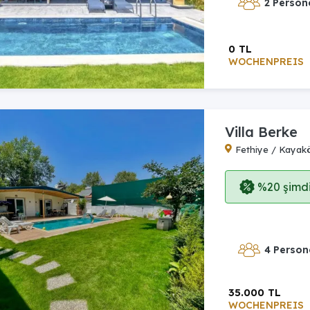
2 Person
0 TL
WOCHENPREIS
Villa Berke
Fethiye / Kayak
%20 şimdi,
4 Person
35.000 TL
WOCHENPREIS