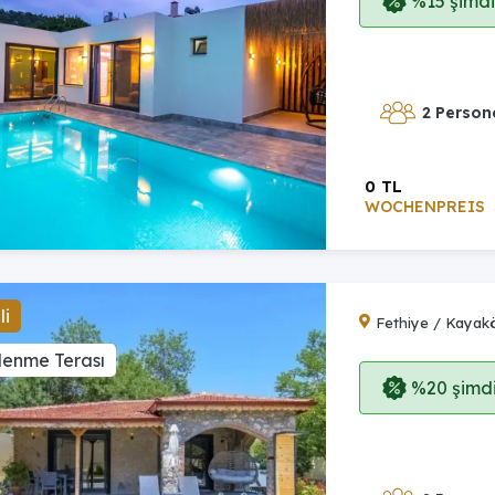
%15 şimdi,
2 Person
0 TL
WOCHENPREIS
li
Fethiye / Kayak
lenme Terası
%20 şimdi,