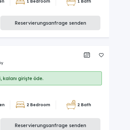
en
1 Bedroom
1 Bath
Reservierungsanfrage senden
öy
 kalanı girişte öde.
en
2 Bedroom
2 Bath
Reservierungsanfrage senden