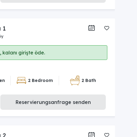
a 1
öy
 kalanı girişte öde.
en
2 Bedroom
2 Bath
Reservierungsanfrage senden
a 2