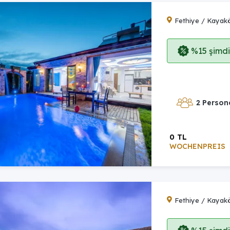
Fethiye / Kayak
%15 şimdi,
2 Person
0 TL
WOCHENPREIS
Fethiye / Kayak