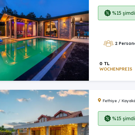
%15 şimdi,
2 Person
0 TL
WOCHENPREIS
Fethiye / Kayak
%15 şimdi,