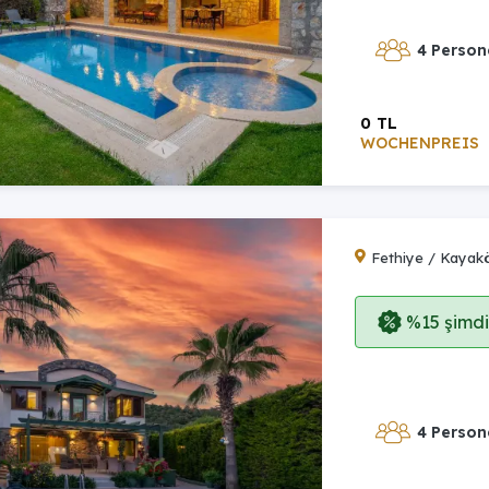
4 Person
0 TL
WOCHENPREIS
Fethiye / Kayak
%15 şimdi,
4 Person