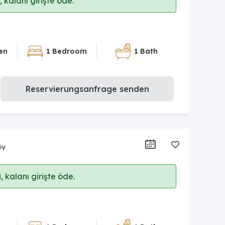
 kalanı girişte öde.
en
1 Bedroom
1 Bath
Reservierungsanfrage senden
öy
 kalanı girişte öde.