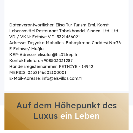
Datenverantwortlicher: Elisa Tur Turizm Eml. Konst.
Lebensmittel Restaurant Tabakhandel. Singen. Ltd. Ltd.
VD / VKN: Fethiye V.D. 3321466021
Adresse: Taşyaka Mahallesi Bahaşıkman Caddesi No:76-
E Fethiye/ Muğla
KEP-Adresse: elisatur@hs01.kep.tr
Kontakttelefon: +908503031287
Handelsregisternummer: FETHİYE - 14942
MERSIS: 0332146602100001
E-Mail-Adresse: info@elsvillas.com.tr
Auf dem Höhepunkt des
Luxus
ein Leben