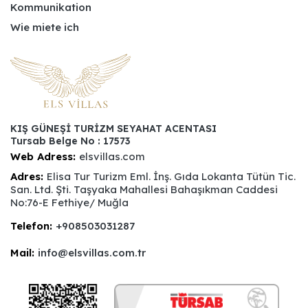
Kommunikation
Wie miete ich
KIŞ GÜNEŞİ TURİZM SEYAHAT ACENTASI
Tursab Belge No : 17573
Web Adress:
elsvillas.com
Adres:
Elisa Tur Turizm Eml. İnş. Gıda Lokanta Tütün Tic.
San. Ltd. Şti. Taşyaka Mahallesi Bahaşıkman Caddesi
No:76-E Fethiye/ Muğla
Telefon:
+908503031287
Mail:
info@elsvillas.com.tr