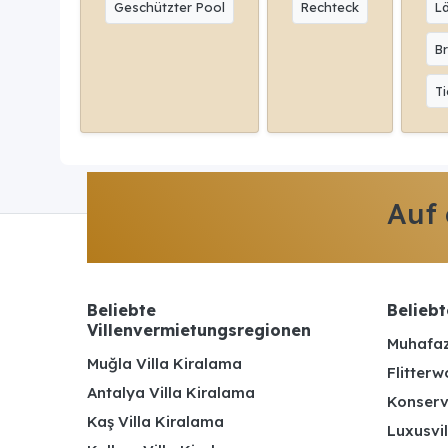
Geschützter Pool
Rechteck
L
Br
Ti
Auf
Beliebte
Beliebt
Villenvermietungsregionen
Muhafaz
Muğla Villa Kiralama
Flitterw
Antalya Villa Kiralama
Konserv
Kaş Villa Kiralama
Luxusvil