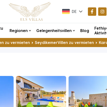
DE
EN
zu
Fethiy
TR
Regionen
Gelegenheitsvillen
Blog
Aktivi
en zu vermieten
SeydikemerVillen zu vermieten
Kara