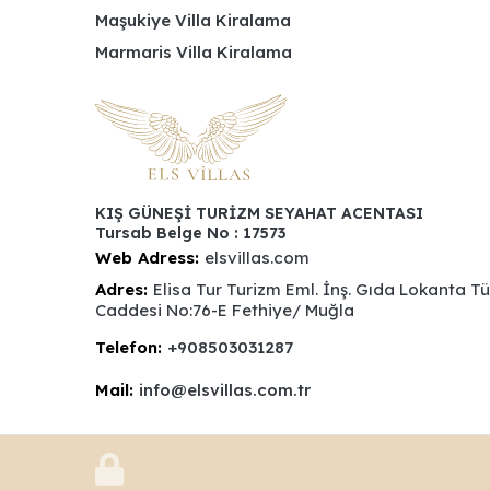
Maşukiye Villa Kiralama
Marmaris Villa Kiralama
KIŞ GÜNEŞİ TURİZM SEYAHAT ACENTASI
Tursab Belge No : 17573
Web Adress:
elsvillas.com
Adres:
Elisa Tur Turizm Eml. İnş. Gıda Lokanta T
Caddesi No:76-E Fethiye/ Muğla
Telefon:
+908503031287
Mail:
info@elsvillas.com.tr