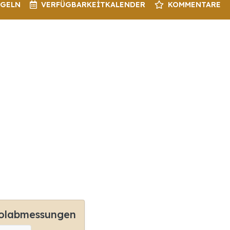
EGELN
VERFÜGBARKEIT
KALENDER
KOMMENTARE
olabmessungen