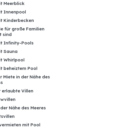
it Meerblick
it Innenpool
mit Kinderbecken
die für große Familien
t sind
it Infinity-Pools
it Sauna
it Whirlpool
it beheiztem Pool
ur Miete in der Nähe des
ms
 erlaubte Villen
wvillen
n der Nähe des Meeres
tsvillen
 vermieten mit Pool