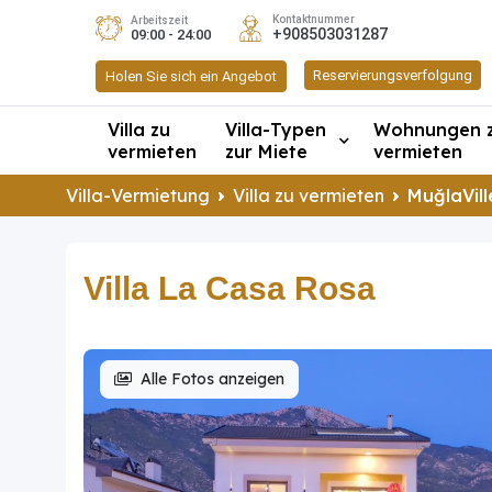
Kontaktnummer
Arbeitszeit
+908503031287
09:00 - 24:00
Reservierungsverfolgung
Holen Sie sich ein Angebot
Villa zu
Villa-Typen
Wohnungen 
vermieten
zur Miete
vermieten
Villa-Vermietung
Villa zu vermieten
MuğlaVill
Villa La Casa Rosa
Alle Fotos anzeigen