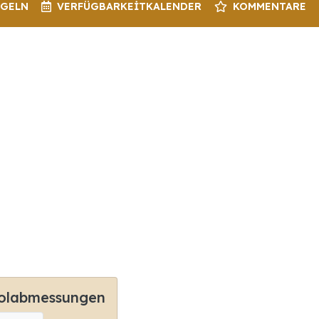
EGELN
VERFÜGBARKEIT
KALENDER
KOMMENTARE
olabmessungen