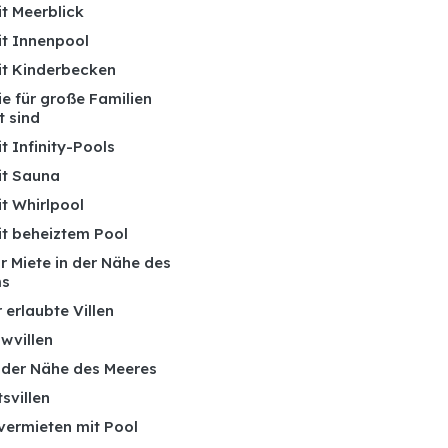
it Meerblick
it Innenpool
mit Kinderbecken
die für große Familien
t sind
it Infinity-Pools
it Sauna
it Whirlpool
it beheiztem Pool
ur Miete in der Nähe des
ms
 erlaubte Villen
wvillen
n der Nähe des Meeres
tsvillen
 vermieten mit Pool