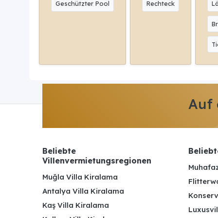
Geschützter Pool
Rechteck
L
Br
Ti
Auf
Beliebte
Beliebt
Villenvermietungsregionen
Muhafaz
Muğla Villa Kiralama
Flitterw
Antalya Villa Kiralama
Konserv
Kaş Villa Kiralama
Luxusvil