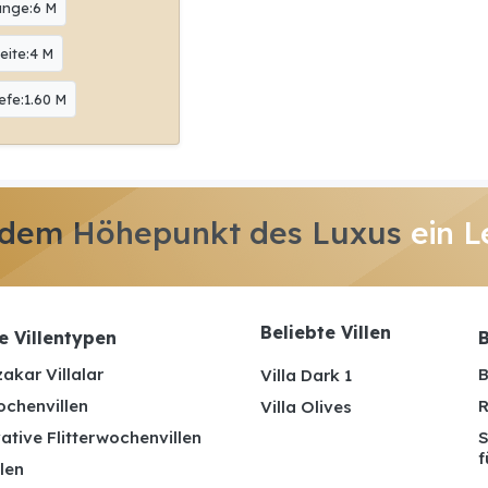
änge:6 M
eite:4 M
efe:1.60 M
 dem Höhepunkt des Luxus
ein L
Beliebte Villen
e Villentypen
B
akar Villalar
B
Villa Dark 1
ochenvillen
R
Villa Olives
ative Flitterwochenvillen
S
f
len