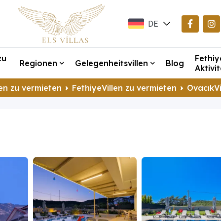
DE
EN
zu
Fethiy
TR
Regionen
Gelegenheitsvillen
Blog
Aktivi
en zu vermieten
FethiyeVillen zu vermieten
OvacıkVi