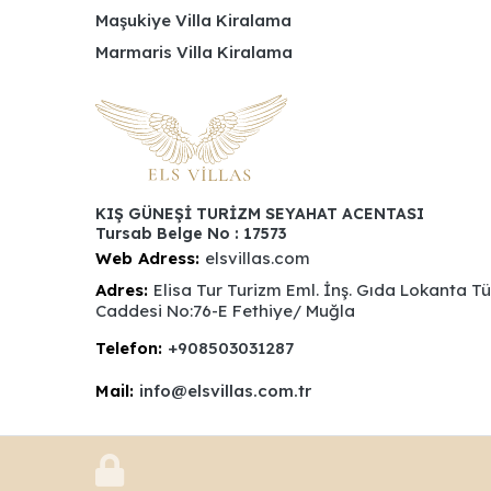
Maşukiye Villa Kiralama
Marmaris Villa Kiralama
KIŞ GÜNEŞİ TURİZM SEYAHAT ACENTASI
Tursab Belge No : 17573
Web Adress:
elsvillas.com
Adres:
Elisa Tur Turizm Eml. İnş. Gıda Lokanta T
Caddesi No:76-E Fethiye/ Muğla
Telefon:
+908503031287
Mail:
info@elsvillas.com.tr