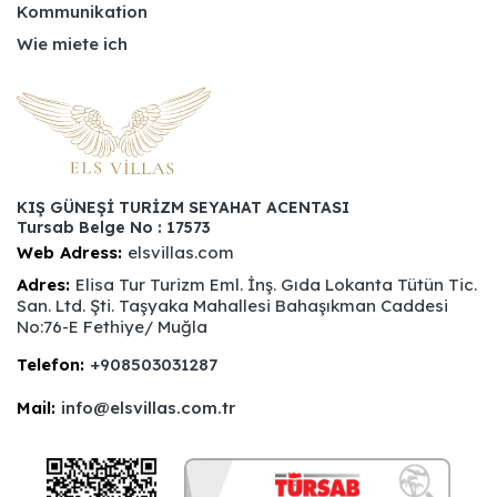
Kommunikation
Wie miete ich
KIŞ GÜNEŞİ TURİZM SEYAHAT ACENTASI
Tursab Belge No : 17573
Web Adress:
elsvillas.com
Adres:
Elisa Tur Turizm Eml. İnş. Gıda Lokanta Tütün Tic.
San. Ltd. Şti. Taşyaka Mahallesi Bahaşıkman Caddesi
No:76-E Fethiye/ Muğla
Telefon:
+908503031287
Mail:
info@elsvillas.com.tr