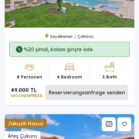
Seydikemer / Çaltıözü
%20 şimdi, kalanı girişte öde.
8 Personen
4 Bedroom
3 Bath
49.000 TL
Reservierungsanfrage senden
WOCHENPREIS
Jakuzili Havuz
Ateş Çukuru