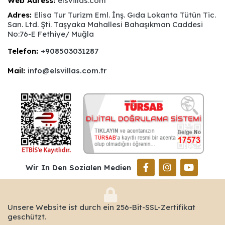
Web Adress:
elsvillas.com
Adres:
Elisa Tur Turizm Eml. İnş. Gıda Lokanta Tütün Tic.
San. Ltd. Şti. Taşyaka Mahallesi Bahaşıkman Caddesi
No:76-E Fethiye/ Muğla
Telefon:
+908503031287
Mail:
info@elsvillas.com.tr
Wir In Den Sozialen Medien
Unsere Website ist durch ein 256-Bit-SSL-Zertifikat
geschützt.