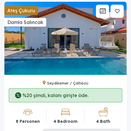
Ateş Çukuru
Damla Salıncak
Seydikemer / Çaltıözü
%20 şimdi, kalanı girişte öde.
8 Personen
4 Bedroom
4 Bath