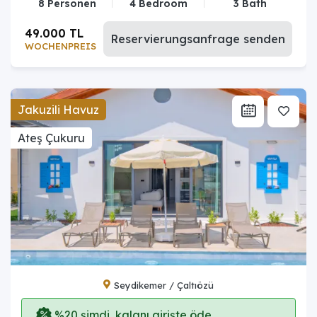
8 Personen
4 Bedroom
3 Bath
49.000 TL
Reservierungsanfrage senden
WOCHENPREIS
Jakuzili Havuz
Ateş Çukuru
Seydikemer / Çaltıözü
%20 şimdi, kalanı girişte öde.