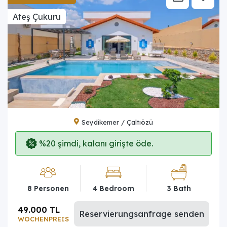
Ateş Çukuru
Seydikemer / Çaltıözü
%20 şimdi, kalanı girişte öde.
8 Personen
4 Bedroom
3 Bath
49.000 TL
Reservierungsanfrage senden
WOCHENPREIS