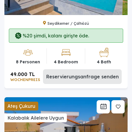
Seydikemer / Çaltıözü
%20 şimdi, kalanı girişte öde.
8 Personen
4 Bedroom
4 Bath
49.000 TL
Reservierungsanfrage senden
WOCHENPREIS
Ateş Çukuru
Kalabalık Ailelere Uygun