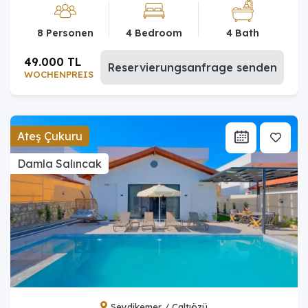
8 Personen
4 Bedroom
4 Bath
49.000 TL
Reservierungsanfrage senden
WOCHENPREIS
Ateş Çukuru
Damla Salıncak
Seydikemer / Çaltıözü