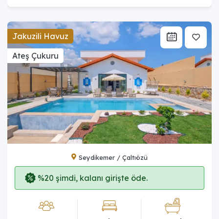
Jakuzili Havuz
Ateş Çukuru
Seydikemer / Çaltıözü
%20 şimdi, kalanı girişte öde.