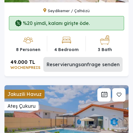
Seydikemer / Çaltıözü
%20 şimdi, kalanı girişte öde.
8 Personen
4 Bedroom
3 Bath
49.000 TL
Reservierungsanfrage senden
WOCHENPREIS
Jakuzili Havuz
Ateş Çukuru