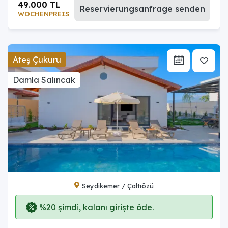
49.000 TL
Reservierungsanfrage senden
WOCHENPREIS
Ateş Çukuru
Damla Salıncak
Seydikemer / Çaltıözü
%20 şimdi, kalanı girişte öde.