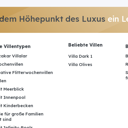
 dem Höhepunkt des Luxus
ein L
Beliebte Villen
e Villentypen
B
akar Villalar
B
Villa Dark 1
ochenvillen
R
Villa Olives
ative Flitterwochenvillen
S
f
len
it Meerblick
it Innenpool
mit Kinderbecken
die für große Familien
t sind
it Infinity-Pools