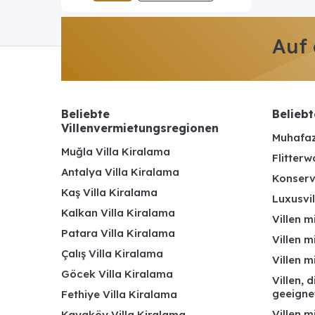
Auf
Beliebte
Beliebt
Villenvermietungsregionen
Muhafaz
Muğla Villa Kiralama
Flitterw
Antalya Villa Kiralama
Konserv
Kaş Villa Kiralama
Luxusvil
Kalkan Villa Kiralama
Villen m
Patara Villa Kiralama
Villen m
Çalış Villa Kiralama
Villen 
Göcek Villa Kiralama
Villen, 
geeigne
Fethiye Villa Kiralama
Villen m
Kayaköy Villa Kiralama