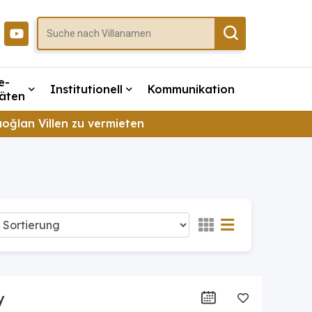
e-
Institutionell
Kommunikation
täten
ıoğlan Villen zu vermieten
y