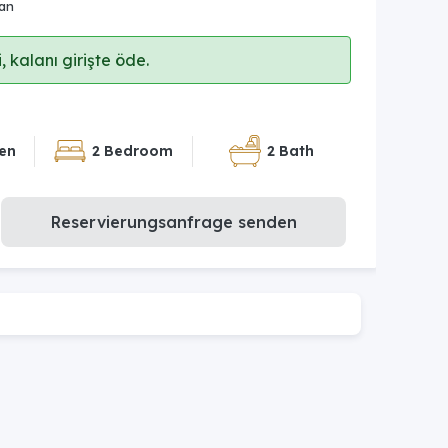
lan
 kalanı girişte öde.
en
2 Bedroom
2 Bath
Reservierungsanfrage senden