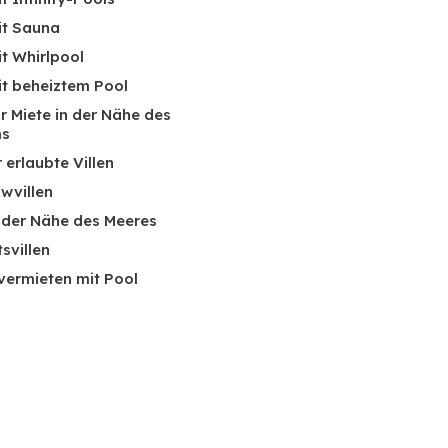
it Sauna
it Whirlpool
it beheiztem Pool
ur Miete in der Nähe des
ms
 erlaubte Villen
wvillen
n der Nähe des Meeres
tsvillen
 vermieten mit Pool