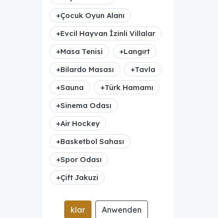
+
Çocuk Oyun Alanı
+
Evcil Hayvan İzinli Villalar
+
Masa Tenisi
+
Langırt
+
Bilardo Masası
+
Tavla
+
Sauna
+
Türk Hamamı
+
Sinema Odası
+
Air Hockey
+
Basketbol Sahası
+
Spor Odası
+
Çift Jakuzi
klar
Anwenden