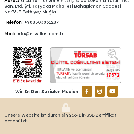
Adres:
Elisa Tur Turizm Eml. İnş. Gıda Lokanta Tütün Tic.
San. Ltd. Şti. Taşyaka Mahallesi Bahaşıkman Caddesi
No:76-E Fethiye/ Muğla
Telefon:
+908503031287
Mail:
info@elsvillas.com.tr
Wir In Den Sozialen Medien
Unsere Website ist durch ein 256-Bit-SSL-Zertifikat
geschützt.