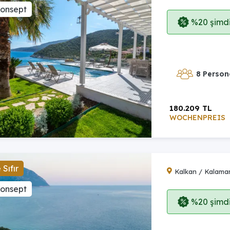
Konsept
%20 şimdi,
8 Person
180.209 TL
WOCHENPREIS
Sıfır
Kalkan / Kalama
Konsept
%20 şimdi,