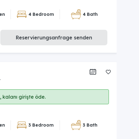
en
4 Bedroom
4 Bath
Reservierungsanfrage senden
r
 kalanı girişte öde.
en
3 Bedroom
3 Bath