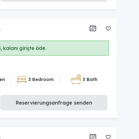
r
 kalanı girişte öde.
en
3 Bedroom
3 Bath
Reservierungsanfrage senden
r