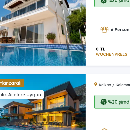
%20 şimdi,
6 Person
0 TL
WOCHENPREIS
Manzaralı
Kalkan / Kalama
lık Ailelere Uygun
%20 şimdi,