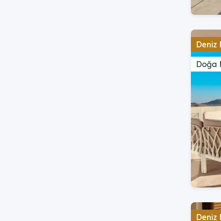
Deniz 
Doğa 
Deniz 