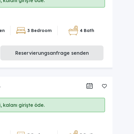
 kalanı girişte öde.
en
3 Bedroom
4 Bath
Reservierungsanfrage senden
r
 kalanı girişte öde.