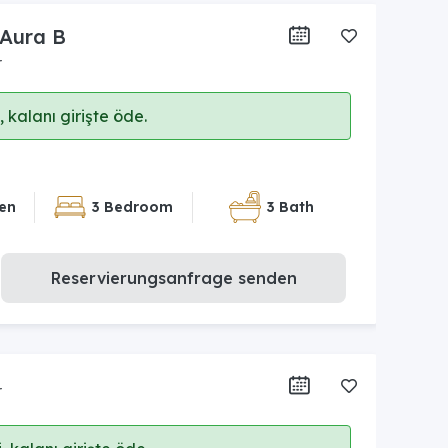
 Aura B
r
 kalanı girişte öde.
en
3 Bedroom
3 Bath
Reservierungsanfrage senden
r