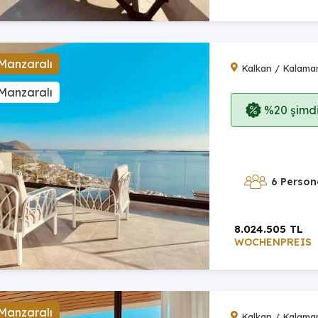
Manzaralı
Kalkan / Kalama
Manzaralı
%20 şimdi,
6 Person
8.024.505 TL
WOCHENPREIS
Manzaralı
Kalkan / Kalama