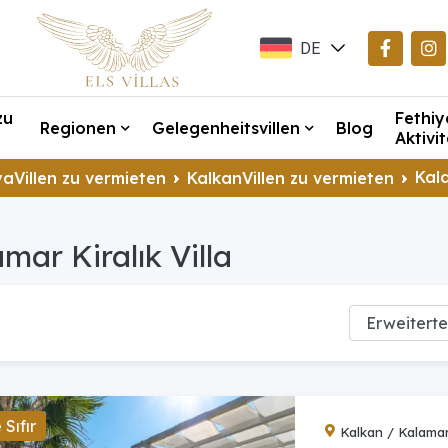
DE
EN
zu
Fethiy
TR
Regionen
Gelegenheitsvillen
Blog
Aktivi
Kal
aVillen zu vermieten
KalkanVillen zu vermieten
mar Kiralık Villa
Sıfır
Kalkan / Kalama