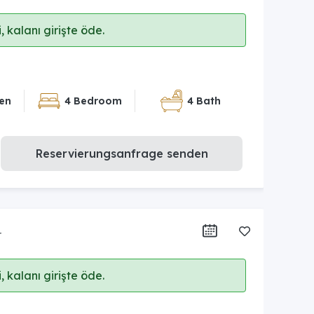
 kalanı girişte öde.
en
4 Bedroom
4 Bath
Reservierungsanfrage senden
r
 kalanı girişte öde.