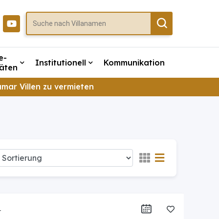
e-
Institutionell
Kommunikation
täten
amar Villen zu vermieten
r