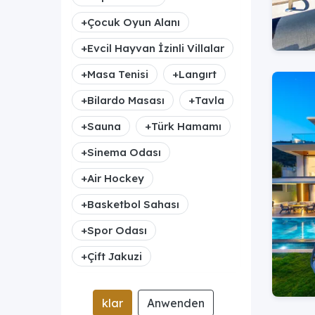
+
Çocuk Oyun Alanı
+
Evcil Hayvan İzinli Villalar
+
Masa Tenisi
+
Langırt
+
Bilardo Masası
+
Tavla
+
Sauna
+
Türk Hamamı
+
Sinema Odası
+
Air Hockey
+
Basketbol Sahası
+
Spor Odası
+
Çift Jakuzi
klar
Anwenden