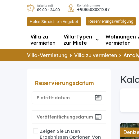
Kontaktnummer
Arbeitszeit
+908503031287
09:00 - 24:00
Reservierungsverfolgung
Holen Sie sich ein Angebot
Villa zu
Villa-Typen
Wohnungen 
vermieten
zur Miete
vermieten
Villa-Vermietung
Villa zu vermieten
Antaly
Kala
Reservierungsdatum
Zeigen Sie In Den
Denize 
Ergebnissen Optionen Von