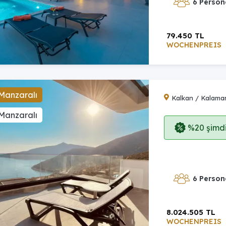
6 Person
79.450 TL
WOCHENPREIS
Manzaralı
Kalkan / Kalama
Manzaralı
%20 şimdi,
6 Person
8.024.505 TL
WOCHENPREIS