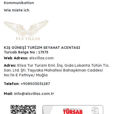
Kommunikation
Wie miete ich
KIŞ GÜNEŞİ TURİZM SEYAHAT ACENTASI
Tursab Belge No : 17573
Web Adress:
elsvillas.com
Adres:
Elisa Tur Turizm Eml. İnş. Gıda Lokanta Tütün Tic.
San. Ltd. Şti. Taşyaka Mahallesi Bahaşıkman Caddesi
No:76-E Fethiye/ Muğla
Telefon:
+908503031287
Mail:
info@elsvillas.com.tr