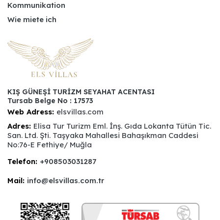
Kommunikation
Wie miete ich
KIŞ GÜNEŞİ TURİZM SEYAHAT ACENTASI
Tursab Belge No : 17573
Web Adress:
elsvillas.com
Adres:
Elisa Tur Turizm Eml. İnş. Gıda Lokanta Tütün Tic.
San. Ltd. Şti. Taşyaka Mahallesi Bahaşıkman Caddesi
No:76-E Fethiye/ Muğla
Telefon:
+908503031287
Mail:
info@elsvillas.com.tr