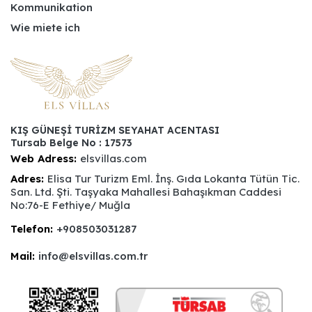
Kommunikation
Wie miete ich
KIŞ GÜNEŞİ TURİZM SEYAHAT ACENTASI
Tursab Belge No : 17573
Web Adress:
elsvillas.com
Adres:
Elisa Tur Turizm Eml. İnş. Gıda Lokanta Tütün Tic.
San. Ltd. Şti. Taşyaka Mahallesi Bahaşıkman Caddesi
No:76-E Fethiye/ Muğla
Telefon:
+908503031287
Mail:
info@elsvillas.com.tr