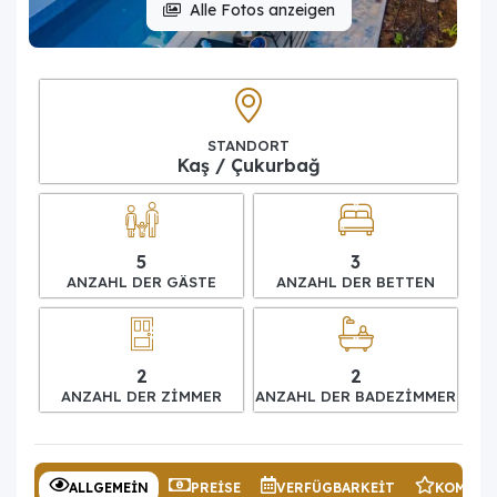
Alle Fotos anzeigen
STANDORT
Kaş / Çukurbağ
5
3
ANZAHL DER GÄSTE
ANZAHL DER BETTEN
2
2
ANZAHL DER ZIMMER
ANZAHL DER BADEZIMMER
ALLGEMEIN
PREISE
VERFÜGBARKEIT
KOMMEN