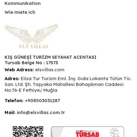
Kommunikation
Wie miete ich
KIŞ GÜNEŞİ TURİZM SEYAHAT ACENTASI
Tursab Belge No : 17573
Web Adress:
elsvillas.com
Adres:
Elisa Tur Turizm Eml. İnş. Gıda Lokanta Tütün Tic.
San. Ltd. Şti. Taşyaka Mahallesi Bahaşıkman Caddesi
No:76-E Fethiye/ Muğla
Telefon:
+908503031287
Mail:
info@elsvillas.com.tr