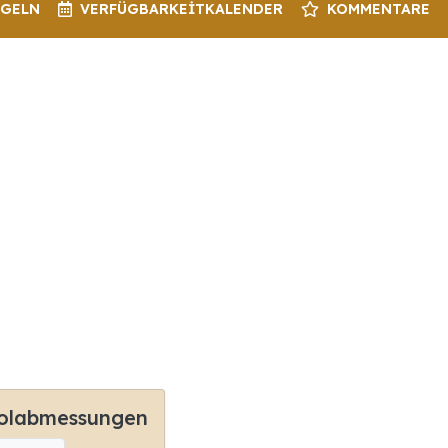
EGELN
VERFÜGBARKEIT
KALENDER
KOMMENTARE
olabmessungen