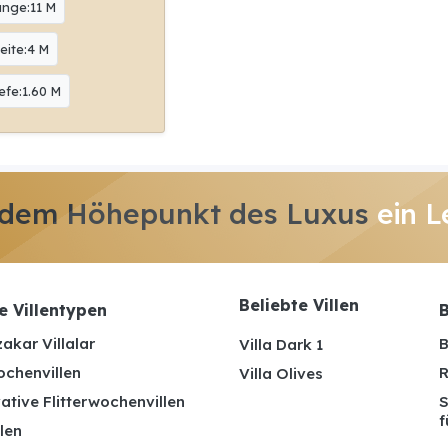
änge:11 M
eite:4 M
efe:1.60 M
 dem Höhepunkt des Luxus
ein L
Beliebte Villen
e Villentypen
B
akar Villalar
B
Villa Dark 1
ochenvillen
R
Villa Olives
ative Flitterwochenvillen
S
f
len