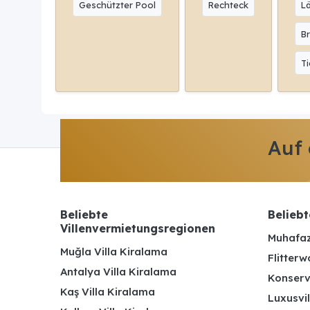
Geschützter Pool
Rechteck
L
Br
Ti
Auf
Beliebte
Beliebt
Villenvermietungsregionen
Muhafaz
Muğla Villa Kiralama
Flitterw
Antalya Villa Kiralama
Konserv
Kaş Villa Kiralama
Luxusvil