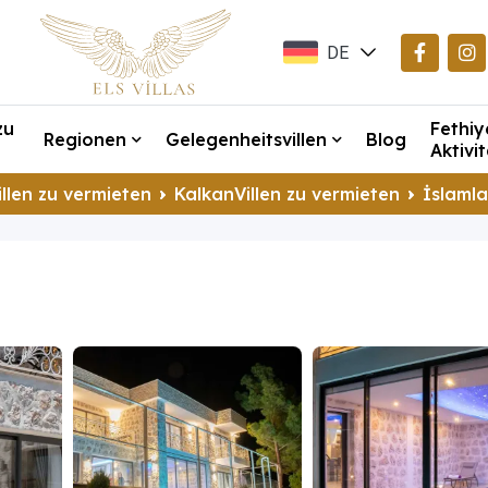
DE
EN
zu
Fethiy
TR
Regionen
Gelegenheitsvillen
Blog
Aktivi
llen zu vermieten
KalkanVillen zu vermieten
İslamla