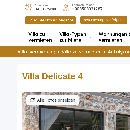
Kontaktnummer
Arbeitszeit
+908503031287
09:00 - 24:00
Reservierungsverfolgung
Holen Sie sich ein Angebot
Villa zu
Villa-Typen
Wohnungen 
vermieten
zur Miete
vermieten
Villa-Vermietung
Villa zu vermieten
AntalyaVi
Villa Delicate 4
Alle Fotos anzeigen