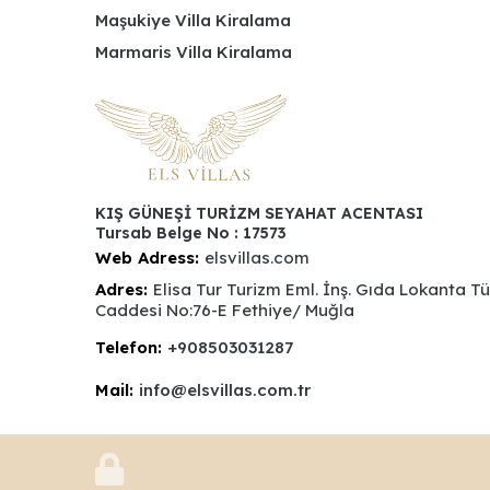
Maşukiye Villa Kiralama
Marmaris Villa Kiralama
KIŞ GÜNEŞİ TURİZM SEYAHAT ACENTASI
Tursab Belge No : 17573
Web Adress:
elsvillas.com
Adres:
Elisa Tur Turizm Eml. İnş. Gıda Lokanta T
Caddesi No:76-E Fethiye/ Muğla
Telefon:
+908503031287
Mail:
info@elsvillas.com.tr