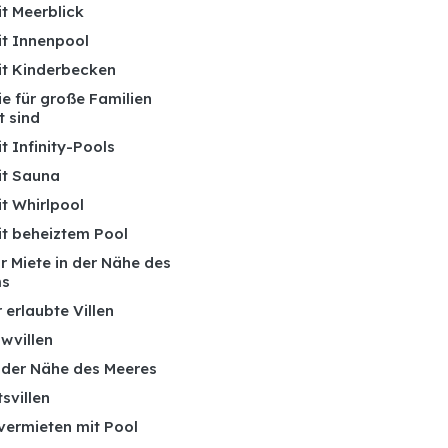
it Meerblick
it Innenpool
mit Kinderbecken
die für große Familien
t sind
it Infinity-Pools
it Sauna
it Whirlpool
it beheiztem Pool
ur Miete in der Nähe des
ms
 erlaubte Villen
wvillen
n der Nähe des Meeres
tsvillen
 vermieten mit Pool