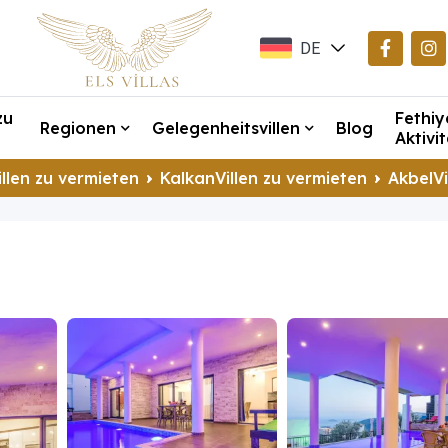
DE
EN
zu
Fethiy
TR
Regionen
Gelegenheitsvillen
Blog
Aktivi
llen zu vermieten
KalkanVillen zu vermieten
AkbelVi