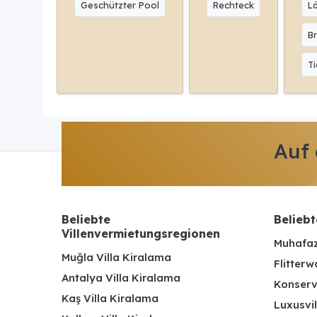
Geschützter Pool
Rechteck
L
Br
Ti
Auf
Beliebte
Beliebt
Villenvermietungsregionen
Muhafaz
Muğla Villa Kiralama
Flitterw
Antalya Villa Kiralama
Konserv
Kaş Villa Kiralama
Luxusvil