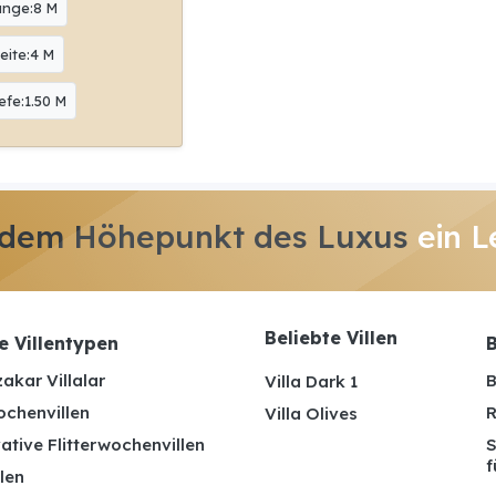
änge:8 M
eite:4 M
efe:1.50 M
 dem Höhepunkt des Luxus
ein L
Beliebte Villen
e Villentypen
B
akar Villalar
B
Villa Dark 1
ochenvillen
R
Villa Olives
ative Flitterwochenvillen
S
f
len