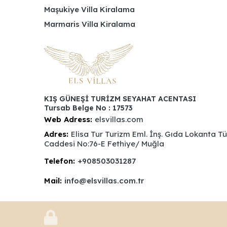
Maşukiye Villa Kiralama
Marmaris Villa Kiralama
KIŞ GÜNEŞİ TURİZM SEYAHAT ACENTASI
Tursab Belge No : 17573
Web Adress:
elsvillas.com
Adres:
Elisa Tur Turizm Eml. İnş. Gıda Lokanta T
Caddesi No:76-E Fethiye/ Muğla
Telefon:
+908503031287
Mail:
info@elsvillas.com.tr