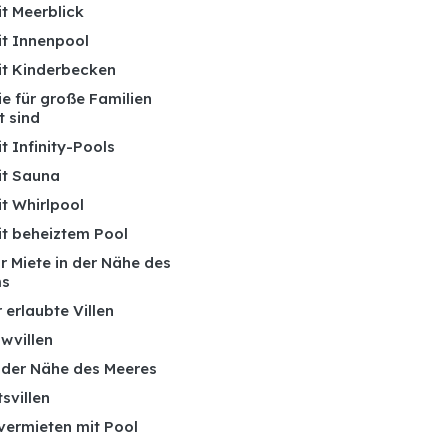
it Meerblick
it Innenpool
mit Kinderbecken
die für große Familien
t sind
it Infinity-Pools
it Sauna
it Whirlpool
it beheiztem Pool
ur Miete in der Nähe des
ms
 erlaubte Villen
wvillen
n der Nähe des Meeres
tsvillen
 vermieten mit Pool