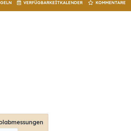
EGELN
VERFÜGBARKEIT
KALENDER
KOMMENTARE
olabmessungen