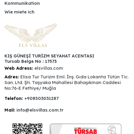
Kommunikation
Wie miete ich
KIŞ GÜNEŞİ TURİZM SEYAHAT ACENTASI
Tursab Belge No : 17573
Web Adress:
elsvillas.com
Adres:
Elisa Tur Turizm Eml. İnş. Gıda Lokanta Tütün Tic.
San. Ltd. Şti. Taşyaka Mahallesi Bahaşıkman Caddesi
No:76-E Fethiye/ Muğla
Telefon:
+908503031287
Mail:
info@elsvillas.com.tr