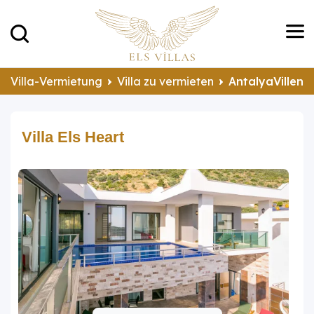
Villa-Vermietung
Villa zu vermieten
AntalyaVillen 
Villa Els Heart