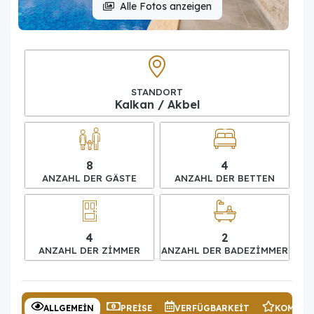
Alle Fotos anzeigen
STANDORT
Kalkan / Akbel
8
4
ANZAHL DER GÄSTE
ANZAHL DER BETTEN
4
2
ANZAHL DER ZIMMER
ANZAHL DER BADEZIMMER
ALLGEMEIN
PREISE
VERFÜGBARKEIT
KOMMEN