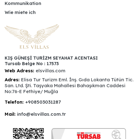
Kommunikation
Wie miete ich
KIŞ GÜNEŞİ TURİZM SEYAHAT ACENTASI
Tursab Belge No : 17573
Web Adress:
elsvillas.com
Adres:
Elisa Tur Turizm Eml. İnş. Gıda Lokanta Tütün Tic.
San. Ltd. Şti. Taşyaka Mahallesi Bahaşıkman Caddesi
No:76-E Fethiye/ Muğla
Telefon:
+908503031287
Mail:
info@elsvillas.com.tr