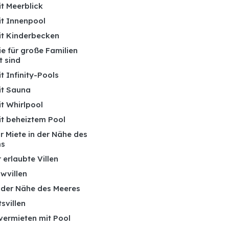
it Meerblick
it Innenpool
mit Kinderbecken
die für große Familien
t sind
it Infinity-Pools
it Sauna
it Whirlpool
it beheiztem Pool
ur Miete in der Nähe des
ms
 erlaubte Villen
wvillen
n der Nähe des Meeres
tsvillen
 vermieten mit Pool