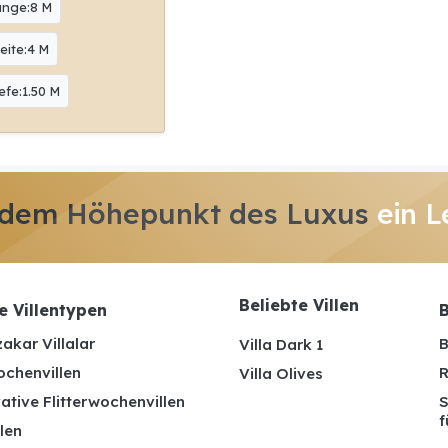
änge:8 M
eite:4 M
efe:1.50 M
 dem Höhepunkt des Luxus
ein L
Beliebte Villen
e Villentypen
B
akar Villalar
B
Villa Dark 1
ochenvillen
R
Villa Olives
ative Flitterwochenvillen
S
f
len