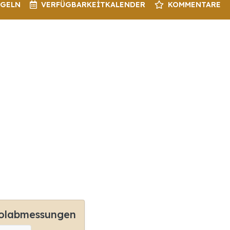
EGELN
VERFÜGBARKEIT
KALENDER
KOMMENTARE
olabmessungen