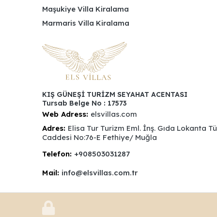
Maşukiye Villa Kiralama
Marmaris Villa Kiralama
KIŞ GÜNEŞİ TURİZM SEYAHAT ACENTASI
Tursab Belge No : 17573
Web Adress:
elsvillas.com
Adres:
Elisa Tur Turizm Eml. İnş. Gıda Lokanta T
Caddesi No:76-E Fethiye/ Muğla
Telefon:
+908503031287
Mail:
info@elsvillas.com.tr