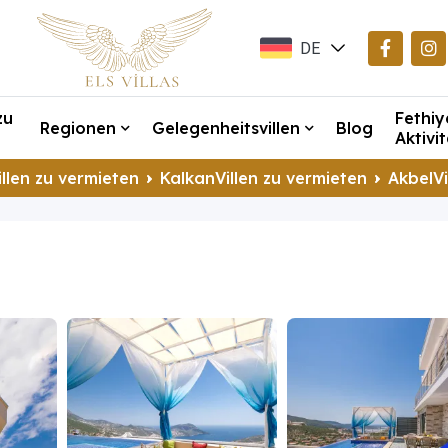
DE
EN
zu
Fethiy
TR
Regionen
Gelegenheitsvillen
Blog
Aktivi
llen zu vermieten
KalkanVillen zu vermieten
AkbelVi