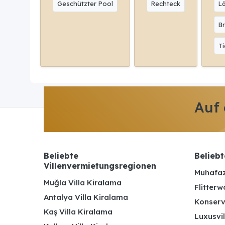
Geschützter Pool
Rechteck
L
Br
Ti
Auf
Beliebte
Beliebt
Villenvermietungsregionen
Muhafaz
Muğla Villa Kiralama
Flitterw
Antalya Villa Kiralama
Konserv
Kaş Villa Kiralama
Luxusvil