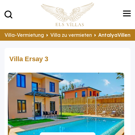
Villa-Vermietung
Villa zu vermieten
AntalyaVillen 
Villa Ersay 3