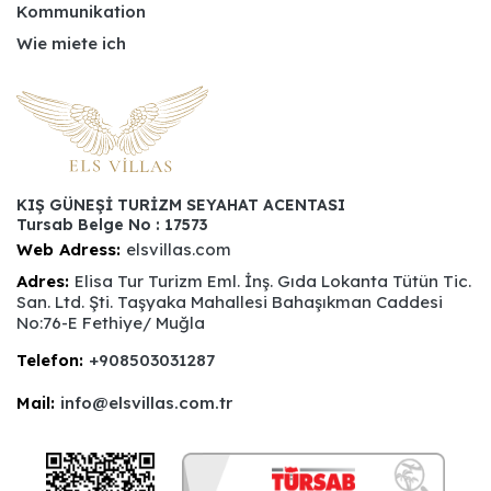
Kommunikation
Wie miete ich
KIŞ GÜNEŞİ TURİZM SEYAHAT ACENTASI
Tursab Belge No : 17573
Web Adress:
elsvillas.com
Adres:
Elisa Tur Turizm Eml. İnş. Gıda Lokanta Tütün Tic.
San. Ltd. Şti. Taşyaka Mahallesi Bahaşıkman Caddesi
No:76-E Fethiye/ Muğla
Telefon:
+908503031287
Mail:
info@elsvillas.com.tr