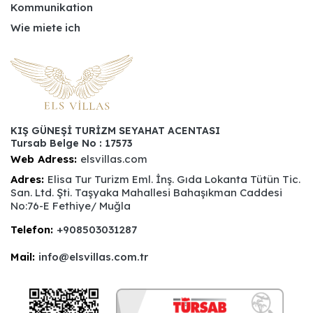
Kommunikation
Wie miete ich
KIŞ GÜNEŞİ TURİZM SEYAHAT ACENTASI
Tursab Belge No : 17573
Web Adress:
elsvillas.com
Adres:
Elisa Tur Turizm Eml. İnş. Gıda Lokanta Tütün Tic.
San. Ltd. Şti. Taşyaka Mahallesi Bahaşıkman Caddesi
No:76-E Fethiye/ Muğla
Telefon:
+908503031287
Mail:
info@elsvillas.com.tr