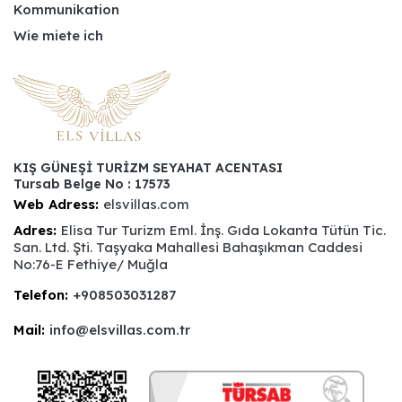
Kommunikation
Wie miete ich
KIŞ GÜNEŞİ TURİZM SEYAHAT ACENTASI
Tursab Belge No : 17573
Web Adress:
elsvillas.com
Adres:
Elisa Tur Turizm Eml. İnş. Gıda Lokanta Tütün Tic.
San. Ltd. Şti. Taşyaka Mahallesi Bahaşıkman Caddesi
No:76-E Fethiye/ Muğla
Telefon:
+908503031287
Mail:
info@elsvillas.com.tr