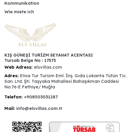
Kommunikation
Wie miete ich
KIŞ GÜNEŞİ TURİZM SEYAHAT ACENTASI
Tursab Belge No : 17573
Web Adress:
elsvillas.com
Adres:
Elisa Tur Turizm Eml. İnş. Gıda Lokanta Tütün Tic.
San. Ltd. Şti. Taşyaka Mahallesi Bahaşıkman Caddesi
No:76-E Fethiye/ Muğla
Telefon:
+908503031287
Mail:
info@elsvillas.com.tr